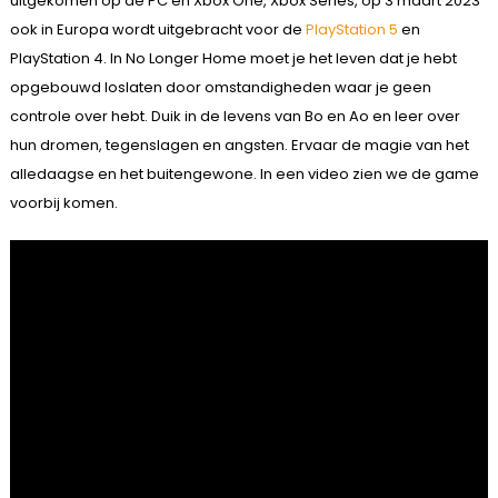
uitgekomen op de PC en Xbox One, Xbox Series, op 3 maart 2023
ook in Europa wordt uitgebracht voor de
PlayStation 5
en
PlayStation 4. In No Longer Home moet je het leven dat je hebt
opgebouwd loslaten door omstandigheden waar je geen
controle over hebt. Duik in de levens van Bo en Ao en leer over
hun dromen, tegenslagen en angsten. Ervaar de magie van het
alledaagse en het buitengewone. In een video zien we de game
voorbij komen.