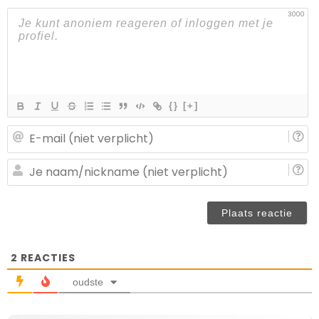
3000
{}
[+]
E-
ma
(n
J
ve
n
(n
ve
2
REACTIES
oudste