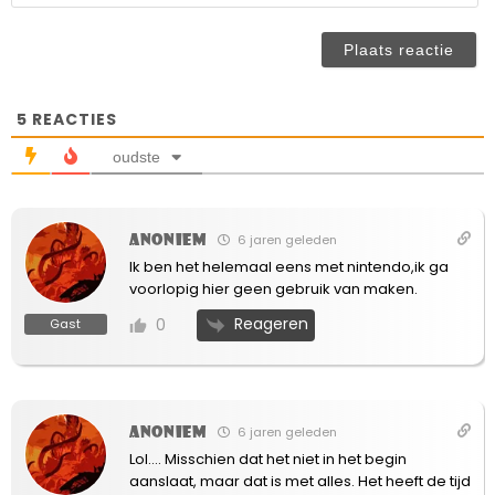
ve
n
(n
ve
5
REACTIES
oudste
Anoniem
6 jaren geleden
Ik ben het helemaal eens met nintendo,ik ga
voorlopig hier geen gebruik van maken.
Reageren
0
Gast
Anoniem
6 jaren geleden
Lol…. Misschien dat het niet in het begin
aanslaat, maar dat is met alles. Het heeft de tijd