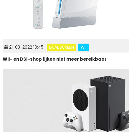
21-03-2022 10:45
DUAL SCREEN
WII
Wii- en DSi-shop lijken niet meer bereikbaar