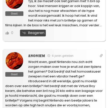
Tja, ik zie mezelf ook niet gamen met ‘n bril op
hoor. Veel mensen krijgen er ook koppijn van,
dus het is nog maar afwachten of de hype
Gast
wordt waargemaakt. Ik hoop het niet. Ik vind
het maar niks met zo’n brilletje op gamen of
films kijken. In de bios is het wel leuk misschien, maar verder…
Reageren
0
Anoniem
6 jaren geleden
Wacht even, gaat Nintendo nou zich echt
zorgen maken over hoe je eruit zal zien tijdens
het gamen? Dat bedrijf dat het homoseksueel
Gast
zwiepen met een vibrator heeft ge?
ntroduceerd in dit wereldje, gaat nu moeilijk
doen over een brilletje? Het bedrijf dat met de Virtual Boy
kwam, die behalve een bril nog 20 kilo extra aan bagage voor
je hoofd meebracht, die gaat nu moeilijk doen over een
brilletje? Volgens mij begint Nintendo een beetje jaloers te
worden op alle high tech snufjes die er voorbij komen,