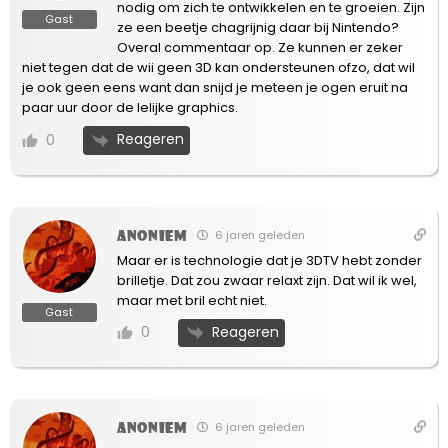
nodig om zich te ontwikkelen en te groeien. Zijn
Gast
ze een beetje chagrijnig daar bij Nintendo?
Overal commentaar op. Ze kunnen er zeker
niet tegen dat de wii geen 3D kan ondersteunen ofzo, dat wil
je ook geen eens want dan snijd je meteen je ogen eruit na
paar uur door de lelijke graphics.
Reageren
0
Anoniem
6 jaren geleden
Maar er is technologie dat je 3DTV hebt zonder
brilletje. Dat zou zwaar relaxt zijn. Dat wil ik wel,
maar met bril echt niet.
Gast
Reageren
0
Anoniem
6 jaren geleden