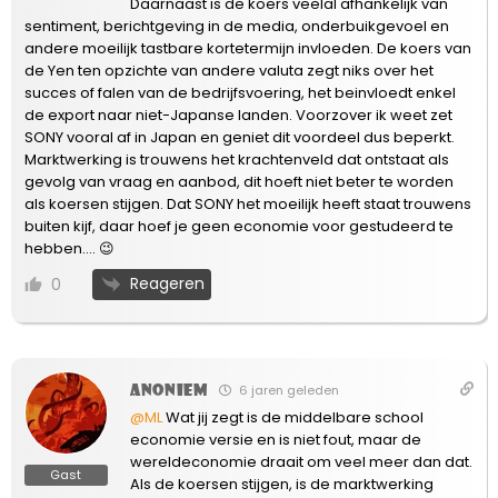
Daarnaast is de koers veelal afhankelijk van
sentiment, berichtgeving in de media, onderbuikgevoel en
andere moeilijk tastbare kortetermijn invloeden. De koers van
de Yen ten opzichte van andere valuta zegt niks over het
succes of falen van de bedrijfsvoering, het beinvloedt enkel
de export naar niet-Japanse landen. Voorzover ik weet zet
SONY vooral af in Japan en geniet dit voordeel dus beperkt.
Marktwerking is trouwens het krachtenveld dat ontstaat als
gevolg van vraag en aanbod, dit hoeft niet beter te worden
als koersen stijgen. Dat SONY het moeilijk heeft staat trouwens
buiten kijf, daar hoef je geen economie voor gestudeerd te
hebben…. 😉
Reageren
0
Anoniem
6 jaren geleden
@ML
Wat jij zegt is de middelbare school
economie versie en is niet fout, maar de
wereldeconomie draait om veel meer dan dat.
Gast
Als de koersen stijgen, is de marktwerking