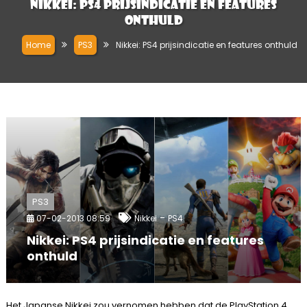
Nikkei: PS4 prijsindicatie en features
onthuld
Home
PS3
Nikkei: PS4 prijsindicatie en features onthuld
PS3
-
07-02-2013 08:59
Nikkei
PS4
Nikkei: PS4 prijsindicatie en features
onthuld
Het Japanse Nikkei zou vernomen hebben dat de PlayStation 4