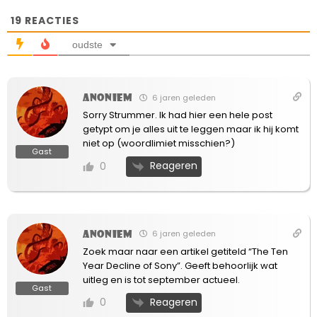
19
REACTIES
oudste
Anoniem
6 jaren geleden
Sorry Strummer. Ik had hier een hele post
getypt om je alles uit te leggen maar ik hij komt
niet op (woordlimiet misschien?)
Gast
Reageren
0
Anoniem
6 jaren geleden
Zoek maar naar een artikel getiteld “The Ten
Year Decline of Sony”. Geeft behoorlijk wat
uitleg en is tot september actueel.
Gast
Reageren
0