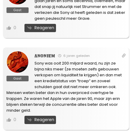
gaan jaren en soms decennia, overheen, maar
dat snap jij natuurlijk niet Strummer en met de
Gast
verliezen die Sony al heeft geleden is dat zeker
geen peuleschil meer Grave.
Reageren
0
Anoniem
6 jaren geleden
Sony was ooit 200 miljard waard, nu zijn ze
bijna niks meer (ze moeten zelfs gebouwen
verkopen om liquiditeit te krijgen) en dan met
Gast
een kredietstatus van “troep” en zoveel
schulden gaat dat niet meer omkeren ook.
Mensen weten beter dan in hun overpriced overhype te
trappen. Ze waren het Apple van de jaren 90, maar zijn erin
blijven steken terwijl de concurrentie alles beter doet voor
minder geld.
Reageren
0