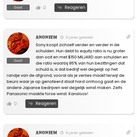
Reageren
0
Gast
Anoniem
6 jaren geleden
Sony koopt zichzelf verder en verder in de
schulden. Hun debt to equity ratio is nu groter
dan ooit en met $150 MILJARD aan schulden en
Gast
die ratio waarbij 85% van hun bezittingen dat
schuld is, is dat bedrijf wel degelijk op het
randje van de afgrond, vooral als je verlies maakt terwijl de
beurs waar je op genoteerd staat hard omhoog gaat en de
andere Japanse bedrijven wel degelijk winst maken. Zelfs
Panasonic maakte forse winst. Kansloos!
Reageren
0
Anoniem
6 jaren geleden