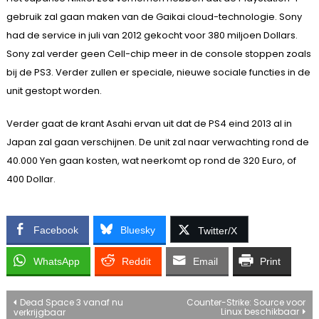
gebruik zal gaan maken van de Gaikai cloud-technologie. Sony
had de service in juli van 2012 gekocht voor 380 miljoen Dollars.
Sony zal verder geen Cell-chip meer in de console stoppen zoals
bij de PS3. Verder zullen er speciale, nieuwe sociale functies in de
unit gestopt worden.
Verder gaat de krant Asahi ervan uit dat de PS4 eind 2013 al in
Japan zal gaan verschijnen. De unit zal naar verwachting rond de
40.000 Yen gaan kosten, wat neerkomt op rond de 320 Euro, of
400 Dollar.
Facebook
Bluesky
Twitter/X
WhatsApp
Reddit
Email
Print
Bericht
Dead Space 3 vanaf nu
Counter-Strike: Source voor
Linux beschikbaar
verkrijgbaar