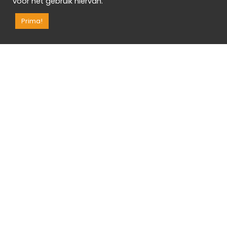
voor het gebruik hiervan.
19
Gast
Prima!
Gerelateerde berichten