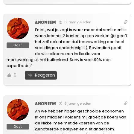
Anoniem
6 jaren geleden
En ML, wat je zegt is waar maar dat sentiment is
waardoor het 2 kanten op kan werken (je geeft
het zelf ook al aan dat beurswerking aan heel
Gast
veel dingen onderhevig is). Bovendien geeft
de wisselkoers een indicatie voor
marktwerking uit het buitenland. Sony is voor 90% een
exportbedrijf.
Reageren
0
Anoniem
6 jaren geleden
Ah we hebben hoger geschoolde economen
in ons midden! Volgens mij groeit de koers van
de Nikkei mee met de koersen van de
Gast
genoteerde bedrijven en niet andersom.