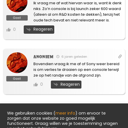
Ik vraag me af wat hiervan waar is, want ik denk
niks. Zo’n console is bij launch zeker 600 waard
(alleen al om R&D kosten te dekken), tenzij het
Gast
oude tech bevat en niet relevant meer is.
Reageren
0
Anoniem
6 jaren geleden
Bovendien vraag ik me af of Sony weer bereid
is om verlies te draaien op een console terwijl
ze op het randje van de afgrond zijn.
Gast
Reageren
0
Anoniem
6 jaren geleden
We gebruiken cookies (
meer info
) om ervoor te
zorgen dat onze website zo goed mogelijk
Zeg maar gerust 400 euro.
functioneert. Graag willen we je toestemming vragen
Reageren
0