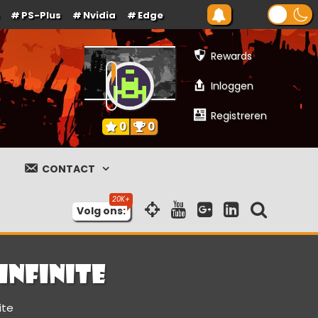
PS-Plus
Nvidia
Edge
Rewards
Inloggen
Registreren
0
0
CONTACT
Volg ons:
Infinite
ite