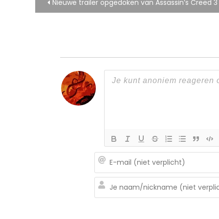
Bericht
Nieuwe trailer opgedoken van Assassin’s Creed 3
navigatie