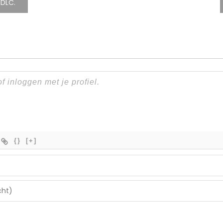
 DLC.
{}
[+]