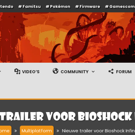
ntendo
Famitsu
Pokémon
Firmware
Gamescom
e en gameplay streams
VIDEO’S
COMMUNITY
FORUM
trailer voor Bioshock 
ome
Multiplatform
Nieuwe trailer voor Bioshock Infin