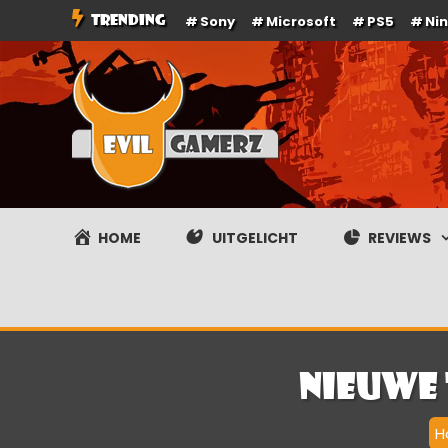
Ga
TRENDING
Sony
Microsoft
PS5
Ni
naar
de
inhoud
Evilgamerz
Het meest interessante game nieuws, reviews, coverag
HOME
UITGELICHT
REVIEWS
Nieuwe 
H