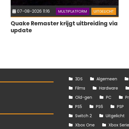
07-08-2026 11:16
MULTIPLATFORM
UITGELICHT
Quake Remaster krijgt uitbreiding via
update
3DS
Algemeen
Films
Hardware
Old-gen
PC
P
PS5
PS6
PSP
Switch 2
Uitgelicht
S
Xbox One
Xbox Seri