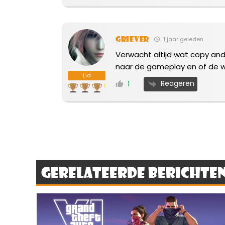
Griever
1 jaar geleden
Verwacht altijd wat copy and
naar de gameplay en of de we
Lid
Reageren
1
Gerelateerde berichte