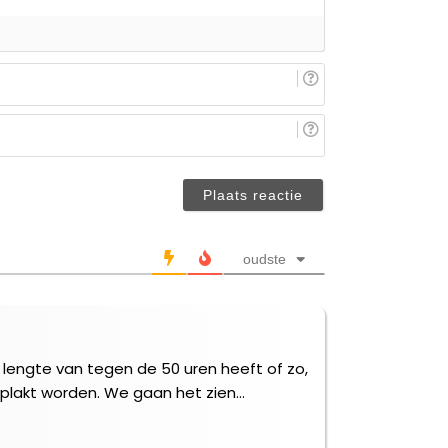
E-
mail
(niet
Je
verplicht)
naam/nickname
(niet
verplicht)
oudste
lengte van tegen de 50 uren heeft of zo,
eplakt worden. We gaan het zien…