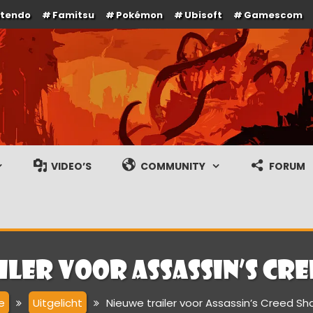
ntendo
Famitsu
Pokémon
Ubisoft
Gamescom
e en gameplay streams
VIDEO’S
COMMUNITY
FORUM
iler voor Assassin’s Cr
e
Uitgelicht
Nieuwe trailer voor Assassin’s Creed S