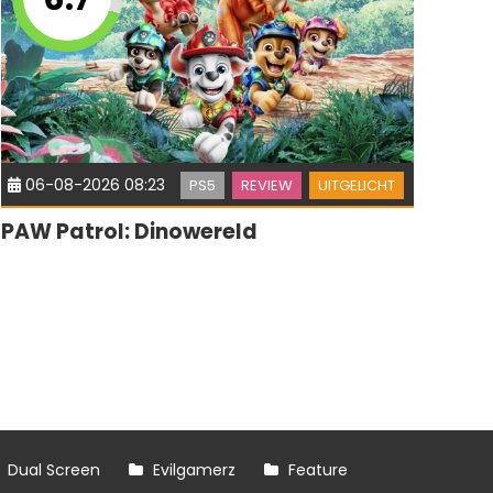
06-08-2026 08:23
PS5
REVIEW
UITGELICHT
PAW Patrol: Dinowereld
Dual Screen
Evilgamerz
Feature