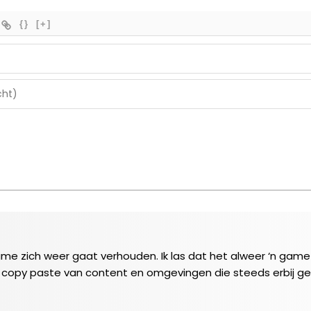
{}
[+]
e zich weer gaat verhouden. Ik las dat het alweer ‘n game 
’n copy paste van content en omgevingen die steeds erbij g