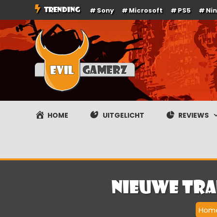
Ga
TRENDING
Sony
Microsoft
PS5
Ni
naar
de
inhoud
Evilgamerz
Het meest interessante game nieuws, reviews, coverag
HOME
UITGELICHT
REVIEWS
Nieuwe tra
Hom