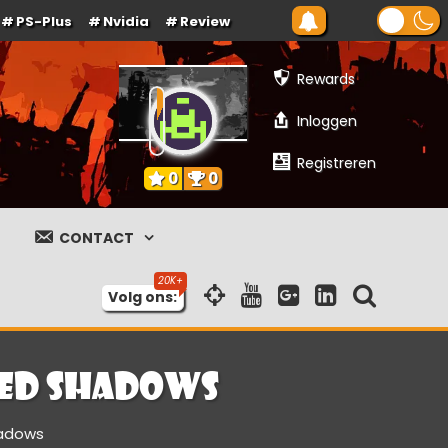
PS-Plus
Nvidia
Review
Rewards
Inloggen
Registreren
0
0
CONTACT
Volg ons:
eed Shadows
hadows