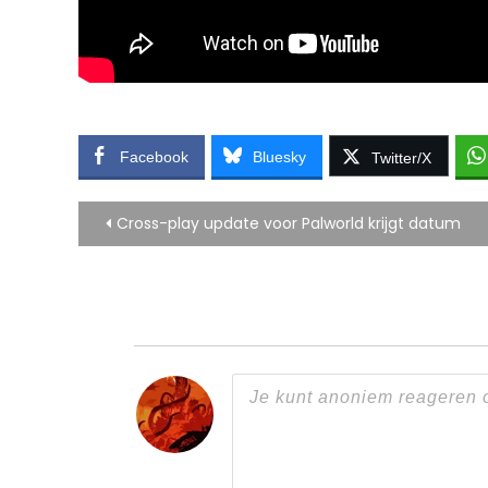
Facebook
Bluesky
Twitter/X
Bericht
Cross-play update voor Palworld krijgt datum
navigatie