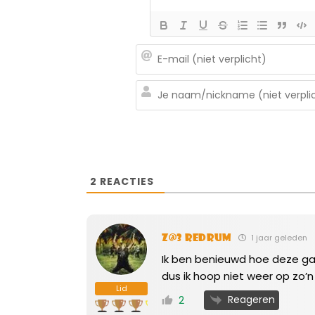
2
REACTIES
Z@3 Redrum
1 jaar geleden
Ik ben benieuwd hoe deze gam
dus ik hoop niet weer op zo
Lid
Reageren
2