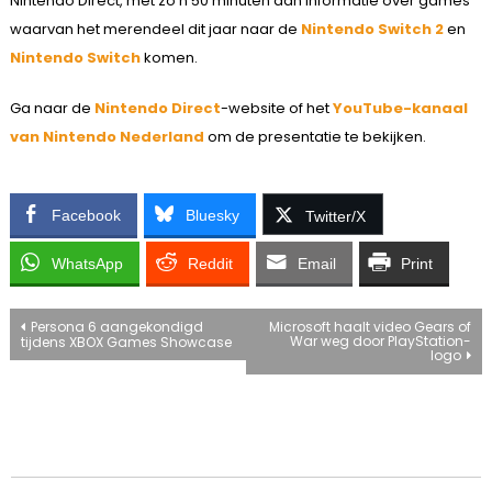
Nintendo Direct, met zo’n 50 minuten aan informatie over games
waarvan het merendeel dit jaar naar de
Nintendo Switch 2
en
Nintendo Switch
komen.
Ga naar de
Nintendo Direct
-website of het
YouTube-kanaal
van Nintendo Nederland
om de presentatie te bekijken.
Facebook
Bluesky
Twitter/X
WhatsApp
Reddit
Email
Print
Bericht
Persona 6 aangekondigd
Microsoft haalt video Gears of
War weg door PlayStation-
tijdens XBOX Games Showcase
logo
navigatie