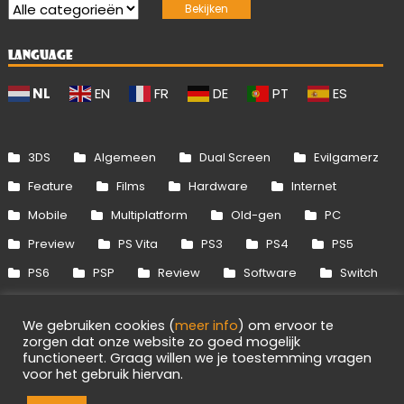
LANGUAGE
NL
EN
FR
DE
PT
ES
3DS
Algemeen
Dual Screen
Evilgamerz
Feature
Films
Hardware
Internet
Mobile
Multiplatform
Old-gen
PC
Preview
PS Vita
PS3
PS4
PS5
PS6
PSP
Review
Software
Switch
Switch 2
Uitgelicht
Wii
Wii U
We gebruiken cookies (
meer info
) om ervoor te
Xbox 360
Xbox One
Xbox Series
zorgen dat onze website zo goed mogelijk
functioneert. Graag willen we je toestemming vragen
voor het gebruik hiervan.
Info
Disclaimer
Cookies
Adverteren