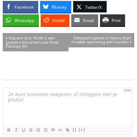
Facebook
Bluesky
Twitter/X
WhatsApp
Reddit
Email
Print
Bericht
Square-Enix: WoW is een
Delayed trophies in Heavy Rain
moeten spanning erin houden
goede concurrent voor Final
Fantasy XIV
navigatie
3000
{}
[+]