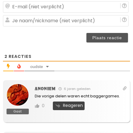
E-
ma
(n
J
ve
n
(n
ve
2
REACTIES
oudste
Anoniem
6 jaren geleden
Die vorige delen waren echt baggergames.
Reageren
0
Gast