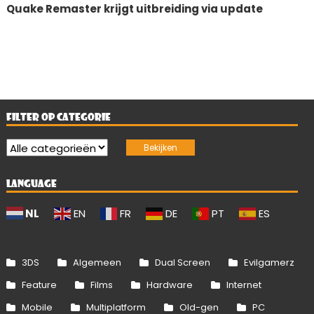
Quake Remaster krijgt uitbreiding via update
FILTER OP CATEGORIE
LANGUAGE
NL
EN
FR
DE
PT
ES
3DS
Algemeen
Dual Screen
Evilgamerz
Feature
Films
Hardware
Internet
Mobile
Multiplatform
Old-gen
PC