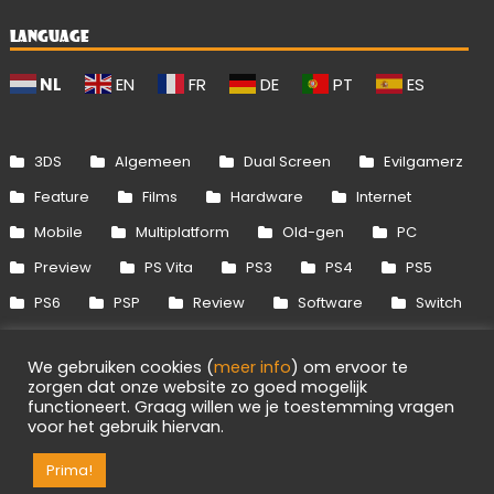
LANGUAGE
NL
EN
FR
DE
PT
ES
3DS
Algemeen
Dual Screen
Evilgamerz
Feature
Films
Hardware
Internet
Mobile
Multiplatform
Old-gen
PC
Preview
PS Vita
PS3
PS4
PS5
PS6
PSP
Review
Software
Switch
Switch 2
Uitgelicht
Wii
Wii U
We gebruiken cookies (
meer info
) om ervoor te
Xbox 360
Xbox One
Xbox Series
zorgen dat onze website zo goed mogelijk
functioneert. Graag willen we je toestemming vragen
voor het gebruik hiervan.
Info
Disclaimer
Cookies
Adverteren
Prima!
RSS/API
Games
OpenCritic
Evilgamerz 2026 - Alle rechten voorbehouden.