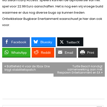
via Steam Early Access. Spelers kunnen de alphaversie van het
spel voor 22.99 Euro aanschaffen. Het is nog een vrij vroege build
waarmee er dus nog diverse bugs op kunnen treden.
Ontwikkelaar Bugbear Enertainment waarschuwt je hier dan ook
voor.
Facebook
Bluesky
Twitter/X
WhatsApp
Reddit
Email
Print
Bericht
Battlefield 4 voor de Xbox One
Turtle Beach kondigt
samenwerking aan met
krijgt stabiliteitspatch
Respawn Entertainment en EA
navigatie