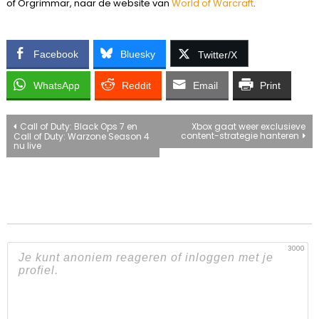
of Orgrimmar, naar de website van
World of Warcraft
.
Facebook
Bluesky
Twitter/X
WhatsApp
Reddit
Email
Print
Bericht
Call of Duty: Black Ops 7 en
Xbox gaat weer exclusieve
content-strategie hanteren
Call of Duty: Warzone Season 4
nu live
navigatie
3000