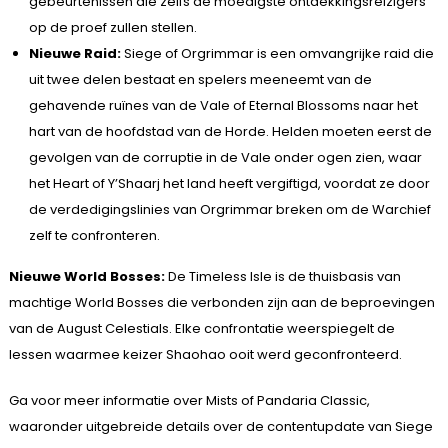
gebeurtenissen die zelfs de moedigste ontdekkingsreizigers
op de proef zullen stellen.
Nieuwe Raid:
Siege of Orgrimmar is een omvangrijke raid die
uit twee delen bestaat en spelers meeneemt van de
gehavende ruïnes van de Vale of Eternal Blossoms naar het
hart van de hoofdstad van de Horde. Helden moeten eerst de
gevolgen van de corruptie in de Vale onder ogen zien, waar
het Heart of Y’Shaarj het land heeft vergiftigd, voordat ze door
de verdedigingslinies van Orgrimmar breken om de Warchief
zelf te confronteren.
Nieuwe World Bosses:
De Timeless Isle is de thuisbasis van
machtige World Bosses die verbonden zijn aan de beproevingen
van de August Celestials. Elke confrontatie weerspiegelt de
lessen waarmee keizer Shaohao ooit werd geconfronteerd.
Ga voor meer informatie over Mists of Pandaria Classic,
waaronder uitgebreide details over de contentupdate van Siege