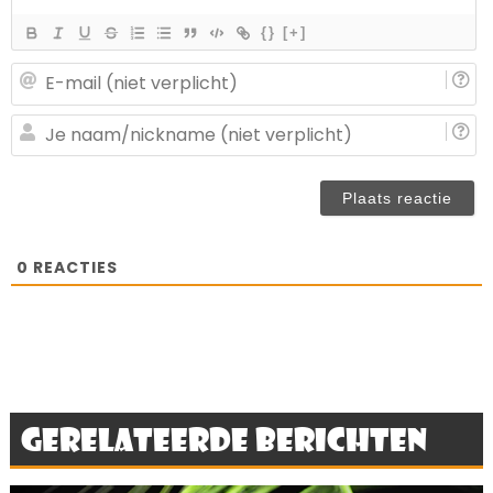
{}
[+]
E-
ma
(n
J
ve
n
(n
ve
0
REACTIES
Gerelateerde berichten