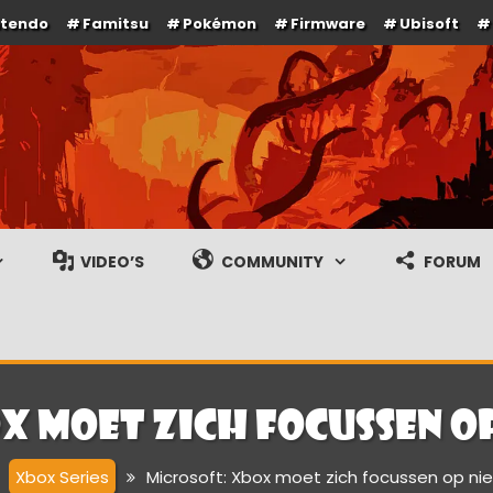
ntendo
Famitsu
Pokémon
Firmware
Ubisoft
e en gameplay streams
VIDEO’S
COMMUNITY
FORUM
x moet zich focussen o
Xbox Series
Microsoft: Xbox moet zich focussen op ni