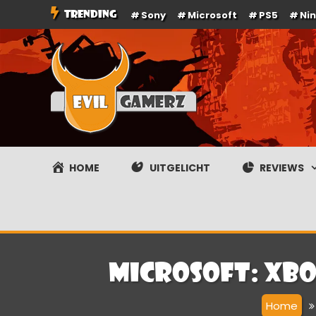
Ga
TRENDING
Sony
Microsoft
PS5
Ni
naar
de
inhoud
Evilgamerz
Het meest interessante game nieuws, reviews, coverag
HOME
UITGELICHT
REVIEWS
Microsoft: Xbo
Home