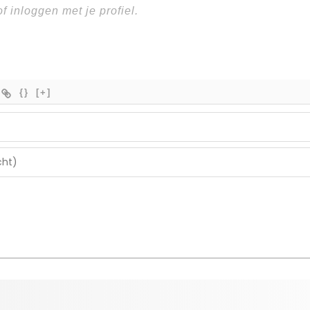
{}
[+]