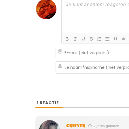
1
REACTIE
Griever
2 jaren geleden