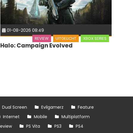
01-08-2026 08:49
REVIEW
UITGELICHT
XBOX SERIES
Halo: Campaign Evolved
Dual Screen
Evilgamerz
Feature
Internet
Mobile
Multiplatform
review
PS Vita
PS3
PS4