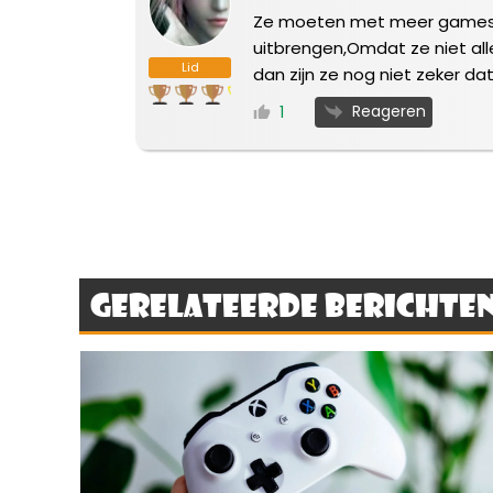
Ze moeten met meer games kom
uitbrengen,Omdat ze niet all
Lid
dan zijn ze nog niet zeker da
Reageren
1
Gerelateerde berichte