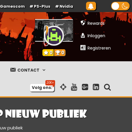
Gamescom
PS-Plus
Nvidia
Rewards
Inloggen
Registreren
0
0
CONTACT
Volg ons:
p nieuw publiek
euw publiek