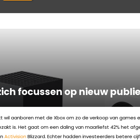
zich focussen op nieuw publi
 wil aanboren met de Xbox om zo de verkoop van games en c
ezakt is. Het gaat om een daling van maarliefst 42% het afg
an
Activision
Blizzard. Echter hadden investeerders betere ci