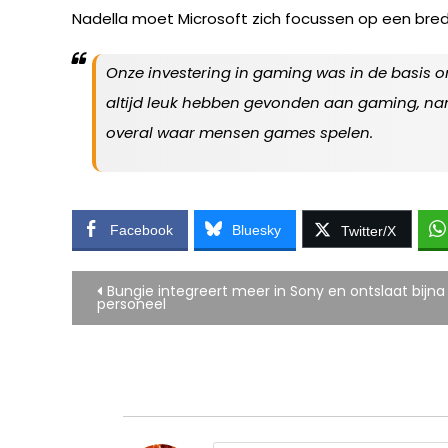
Nadella moet Microsoft zich focussen op een bred
Onze investering in gaming was in de basis o
altijd leuk hebben gevonden aan gaming, name
overal waar mensen games spelen.
Facebook
Bluesky
Twitter/X
Bericht
Bungie integreert meer in Sony en ontslaat bijna
personeel
navigatie