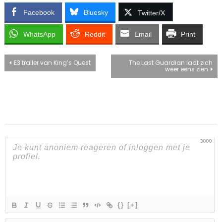
Facebook
Bluesky
Twitter/X
WhatsApp
Reddit
Email
Print
Bericht
E3 trailer van King’s Quest
The Last Guardian laat zich
weer eens zien
navigatie
3000
{}
[+]