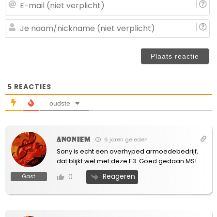
E-
ma
(n
J
ve
n
(n
ve
5
REACTIES
oudste
Anoniem
6 jaren geleden
Sony is echt een overhyped armoedebedrijf,
dat blijkt wel met deze E3. Goed gedaan MS!
Reageren
0
Gast