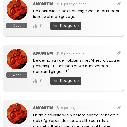
Anoniem
6 jaren geleden
De controller is ook het enige wat mooi is, daar
is het wel mee gezegd.
Reageren
0
Gast
Anoniem
6 jaren geleden
De demo van de HoloLens met Minecraft zag er
geweldig uit. Ben benieuwd naar verdere
aankondigingen. 8)
Gast
Reageren
0
Anoniem
6 jaren geleden
En de discussie wie n betere controller heeft is
ook afgelopen,de nieuwe elite contr. Is te
gruwelijk!!! Iets goeds mag wel wat kosten!