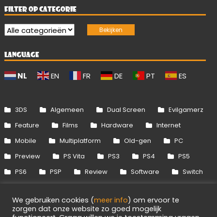
FILTER OP CATEGORIE
LANGUAGE
NL
EN
FR
DE
PT
ES
3DS
Algemeen
Dual Screen
Evilgamerz
Feature
Films
Hardware
Internet
Mobile
Multiplatform
Old-gen
PC
Preview
PS Vita
PS3
PS4
PS5
PS6
PSP
Review
Software
Switch
Switch 2
Uitgelicht
Wii
Wii U
We gebruiken cookies (
meer info
) om ervoor te
Xbox 360
Xbox One
Xbox Series
zorgen dat onze website zo goed mogelijk