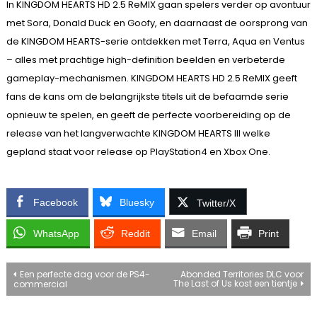
In KINGDOM HEARTS HD 2.5 ReMIX gaan spelers verder op avontuur
met Sora, Donald Duck en Goofy, en daarnaast de oorsprong van
de KINGDOM HEARTS-serie ontdekken met Terra, Aqua en Ventus
– alles met prachtige high-definition beelden en verbeterde
gameplay-mechanismen. KINGDOM HEARTS HD 2.5 ReMIX geeft
fans de kans om de belangrijkste titels uit de befaamde serie
opnieuw te spelen, en geeft de perfecte voorbereiding op de
release van het langverwachte KINGDOM HEARTS III welke
gepland staat voor release op PlayStation4 en Xbox One.
Facebook
Bluesky
Twitter/X
WhatsApp
Reddit
Email
Print
Bericht
Een perfecte dag voor de PS4-
Abonded Territories DLC voor
The Last of Us kost een tientje
commercial
navigatie