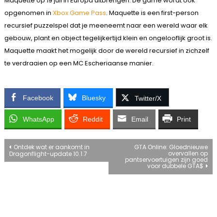
Maquette op 19 juli in Europa uitbrengen. De game wordt ook
opgenomen in
Xbox Game Pass
. Maquette is een first-person
recursief puzzelspel dat je meeneemt naar een wereld waar elk
gebouw, plant en object tegelijkertijd klein en ongelooflijk groot is.
Maquette maakt het mogelijk door de wereld recursief in zichzelf
te verdraaien op een MC Escheriaanse manier.
Facebook
Bluesky
Twitter/X
WhatsApp
Reddit
Email
Print
Bericht
Ontdek wat er aankomt in
GTA Online: Gloednieuwe
overvallen op
Dragonflight-update 10.1.7
pantservoertuigen zijn goed
navigatie
voor dubbele GTA$