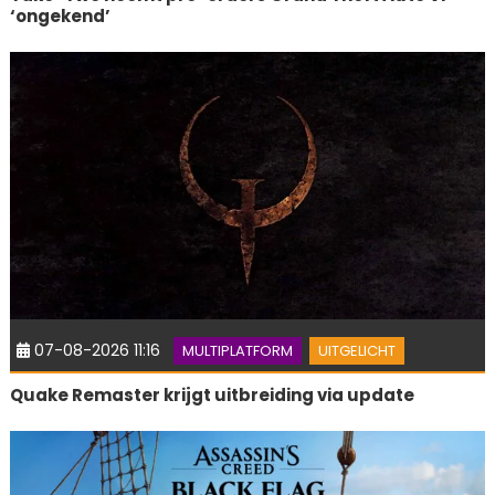
‘ongekend’
07-08-2026 11:16
MULTIPLATFORM
UITGELICHT
Quake Remaster krijgt uitbreiding via update