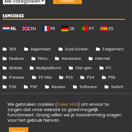
LANGUAGE
NL
EN
FR
DE
PT
ES
3DS
Algemeen
Dual Screen
Evilgamerz
Feature
Films
Hardware
Internet
Mobile
Multiplatform
Old-gen
PC
Preview
PS Vita
PS3
PS4
PS5
PS6
PSP
Review
Software
Switch
Switch 2
Uitgelicht
Wii
Wii U
We gebruiken cookies (
meer info
) om ervoor te
Xbox 360
Xbox One
Xbox Series
zorgen dat onze website zo goed mogelijk
functioneert. Graag willen we je toestemming vragen
voor het gebruik hiervan.
Info
Disclaimer
Cookies
Adverteren
RSS/API
Games
OpenCritic
Prima!