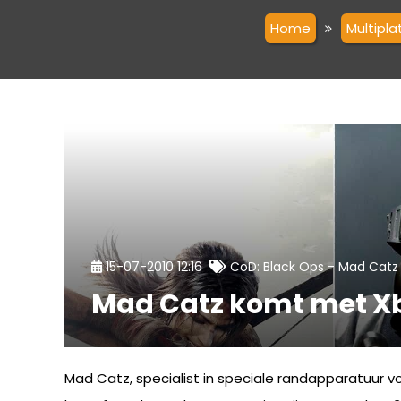
Home
Multipl
-
15-07-2010 12:16
CoD: Black Ops
Mad Catz
Mad Catz komt met Xbo
Mad Catz, specialist in speciale randapparatuur v