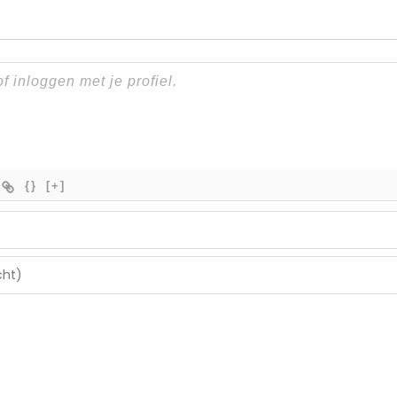
{}
[+]