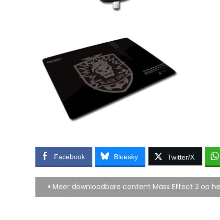
Facebook
Bluesky
Twitter/X
Bericht
Meer downloadbare content Mass Effect 2 op 
navigatie