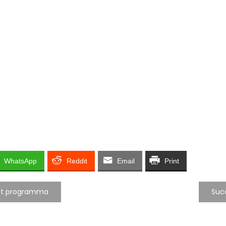
WhatsApp
Reddit
Email
Print
het programma
Succ