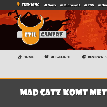
Ga
TRENDING
Sony
Microsoft
PS5
Ni
naar
de
inhoud
Evilgamerz
Het meest interessante game nieuws, reviews, coverag
HOME
UITGELICHT
REVIEWS
Mad Catz komt met 