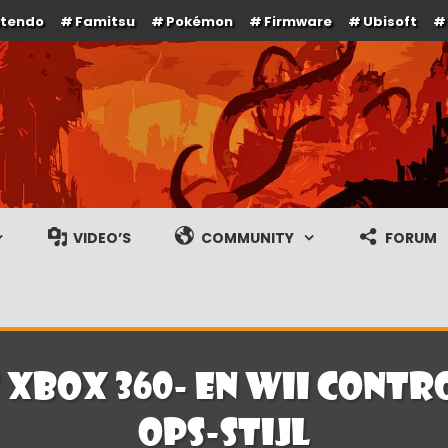
ntendo
Famitsu
Pokémon
Firmware
Ubisoft
e en gameplay streams
VIDEO’S
COMMUNITY
FORUM
Xbox 360- en Wii contro
Ops-stijl