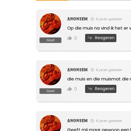
Anoniem
6 jaren geleden
Op die muis na vind ik het er 
Reageren
0
Gast
Anoniem
6 jaren geleden
die muis en die muismat die
Reageren
0
Gast
Anoniem
6 jaren geleden
Geeft mij maar gewoon een l