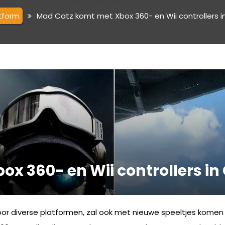
atform
Mad Catz komt met Xbox 360- en Wii controllers in
x 360- en Wii controllers in 
oor diverse platformen, zal ook met nieuwe speeltjes komen r