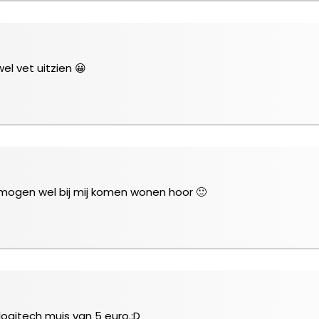
wel vet uitzien 😀
 mogen wel bij mij komen wonen hoor 🙂
ogitech muis van 5 euro.:D