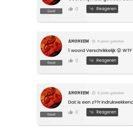
Reageren
0
Gast
Anoniem
6 jaren geleden
1 woord Verschrikkelijk 😮 WTF
Reageren
0
Gast
Anoniem
6 jaren geleden
Dat is een z??r indrukwekken
Reageren
0
Gast