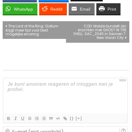
WhatsApp
Reddit
Email
Print
Bericht
The Lord of the Ring: Gollum
COD: Mobile bundelt zijn
krachten met GHOST IN THE
krijgt meer tijd voor best
SHELL: SAC_2045 in Seizoen 7:
mogelijke ervaring
navigatie
New Vision City
3000
{}
[+]
E-