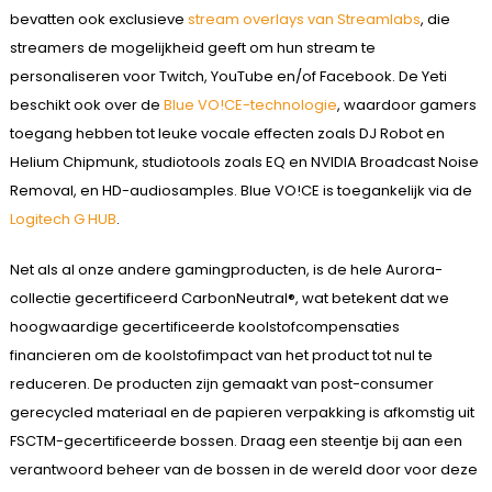
bevatten ook exclusieve
stream overlays van Streamlabs
, die
streamers de mogelijkheid geeft om hun stream te
personaliseren voor Twitch, YouTube en/of Facebook. De Yeti
beschikt ook over de
Blue VO!CE-technologie
, waardoor gamers
toegang hebben tot leuke vocale effecten zoals DJ Robot en
Helium Chipmunk, studiotools zoals EQ en NVIDIA Broadcast Noise
Removal, en HD-audiosamples. Blue VO!CE is toegankelijk via de
Logitech G HUB
.
Net als al onze andere gamingproducten, is de hele Aurora-
collectie gecertificeerd CarbonNeutral®, wat betekent dat we
hoogwaardige gecertificeerde koolstofcompensaties
financieren om de koolstofimpact van het product tot nul te
reduceren. De producten zijn gemaakt van post-consumer
gerecycled materiaal en de papieren verpakking is afkomstig uit
FSCTM-gecertificeerde bossen. Draag een steentje bij aan een
verantwoord beheer van de bossen in de wereld door voor deze