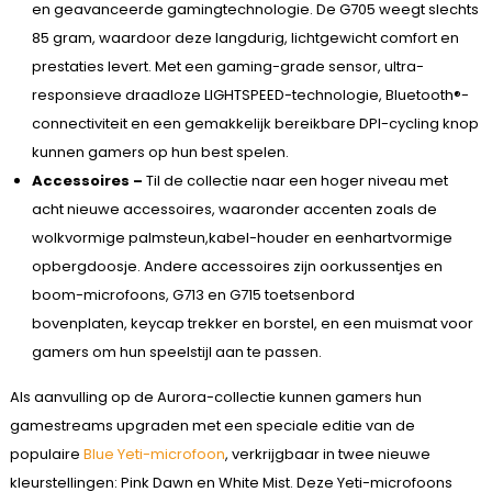
en geavanceerde gamingtechnologie. De G705 weegt slechts
85 gram, waardoor deze langdurig, lichtgewicht comfort en
prestaties levert. Met een gaming-grade sensor, ultra-
responsieve draadloze LIGHTSPEED-technologie, Bluetooth®-
connectiviteit en een gemakkelijk bereikbare DPI-cycling knop
kunnen gamers op hun best spelen.
Accessoires –
Til de collectie naar een hoger niveau met
acht nieuwe accessoires, waaronder accenten zoals de
wolkvormige palmsteun,kabel-houder en eenhartvormige
opbergdoosje. Andere accessoires zijn oorkussentjes en
boom-microfoons, G713 en G715 toetsenbord
bovenplaten, keycap trekker en borstel, en een muismat voor
gamers om hun speelstijl aan te passen.
Als aanvulling op de Aurora-collectie kunnen gamers hun
gamestreams upgraden met een speciale editie van de
populaire
Blue Yeti-microfoon
, verkrijgbaar in twee nieuwe
kleurstellingen: Pink Dawn en White Mist. Deze Yeti-microfoons