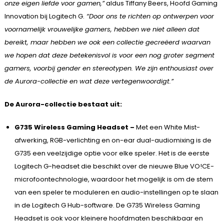
onze eigen liefde voor gamen,”
aldus Tiffany Beers, Hoofd Gaming
Innovation bij Logitech G.
“Door ons te richten op ontwerpen voor
voornamelijk vrouwelijke gamers, hebben we niet alleen dat
bereikt, maar hebben we ook een collectie gecreëerd waarvan
we hopen dat deze betekenisvol is voor een nog groter segment
gamers, voorbij gender en stereotypen. We zijn enthousiast over
de Aurora-collectie en wat deze vertegenwoordigt.”
De Aurora-collectie bestaat uit:
G735 Wireless Gaming Headset –
Met een White Mist-
afwerking, RGB-verlichting en on-ear dual-audiomixing is de
G735 een veelzijdige optie voor elke speler. Het is de eerste
Logitech G-headset die beschikt over de nieuwe Blue VO!CE-
microfoontechnologie, waardoor het mogelijk is om de stem
van een speler te moduleren en audio-instellingen op te slaan
in de Logitech G Hub-software. De G735 Wireless Gaming
Headset is ook voor kleinere hoofdmaten beschikbaar en