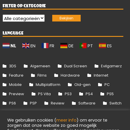
FILTER OP CATEGORIE
LANGUAGE
NL
EN
FR
DE
PT
ES
3DS
Algemeen
Dual Screen
Evilgamerz
Feature
Films
Hardware
Internet
Mobile
Multiplatform
Old-gen
PC
Preview
PS Vita
PS3
PS4
PS5
PS6
PSP
Review
Software
Switch
Switch 2
Uitgelicht
Wii
Wii U
We gebruiken cookies (
meer info
) om ervoor te
Xbox 360
Xbox One
Xbox Series
zorgen dat onze website zo goed mogelijk