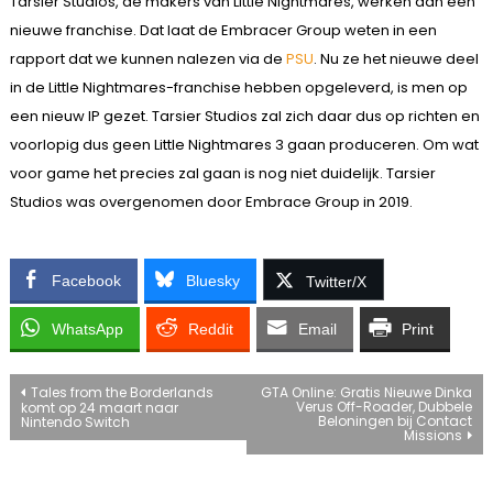
Tarsier Studios, de makers van Little Nightmares, werken aan een
nieuwe franchise. Dat laat de Embracer Group weten in een
rapport dat we kunnen nalezen via de
PSU
. Nu ze het nieuwe deel
in de Little Nightmares-franchise hebben opgeleverd, is men op
een nieuw IP gezet. Tarsier Studios zal zich daar dus op richten en
voorlopig dus geen Little Nightmares 3 gaan produceren. Om wat
voor game het precies zal gaan is nog niet duidelijk. Tarsier
Studios was overgenomen door Embrace Group in 2019.
Facebook
Bluesky
Twitter/X
WhatsApp
Reddit
Email
Print
Bericht
Tales from the Borderlands
GTA Online: Gratis Nieuwe Dinka
Verus Off-Roader, Dubbele
komt op 24 maart naar
Beloningen bij Contact
Nintendo Switch
navigatie
Missions