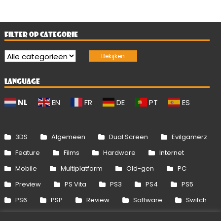
FILTER OP CATEGORIE
LANGUAGE
NL
EN
FR
DE
PT
ES
3DS
Algemeen
Dual Screen
Evilgamerz
Feature
Films
Hardware
Internet
Mobile
Multiplatform
Old-gen
PC
Preview
PS Vita
PS3
PS4
PS5
PS6
PSP
Review
Software
Switch
Switch 2
Uitgelicht
Wii
Wii U