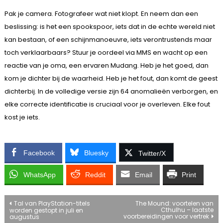
Pak je camera. Fotografeer wat niet klopt. En neem dan een
beslissing: is het een spookspoor, iets dat in de echte wereld niet
kan bestaan, of een schijnmanoeuvre, iets verontrustends maar
toch verklaarbaars? Stuur je oordeel via MMS en wacht op een
reactie van je oma, een ervaren Mudang. Heb je het goed, dan
kom je dichter bij de waarheid. Heb je het fout, dan komt de geest
dichterbij. In de volledige versie zijn 64 anomalieën verborgen, en
elke correcte identificatie is cruciaal voor je overleven. Elke fout
kost je iets.
Facebook
Bluesky
Twitter/X
WhatsApp
Reddit
Email
Print
Bericht
Tal van PlayStation-titels
The Mound: voortelen van
Cthulhu – laatste
worden gestopt in juli en
voorbereidingen voor vertrek
augustus