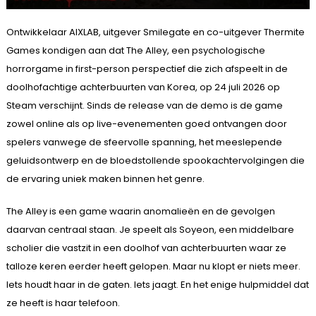
Ontwikkelaar AIXLAB, uitgever Smilegate en co-uitgever Thermite
Games kondigen aan dat The Alley, een psychologische
horrorgame in first-person perspectief die zich afspeelt in de
doolhofachtige achterbuurten van Korea, op 24 juli 2026 op
Steam verschijnt. Sinds de release van de demo is de game
zowel online als op live-evenementen goed ontvangen door
spelers vanwege de sfeervolle spanning, het meeslepende
geluidsontwerp en de bloedstollende spookachtervolgingen die
de ervaring uniek maken binnen het genre.
The Alley is een game waarin anomalieën en de gevolgen
daarvan centraal staan. Je speelt als Soyeon, een middelbare
scholier die vastzit in een doolhof van achterbuurten waar ze
talloze keren eerder heeft gelopen. Maar nu klopt er niets meer.
Iets houdt haar in de gaten. Iets jaagt. En het enige hulpmiddel dat
ze heeft is haar telefoon.