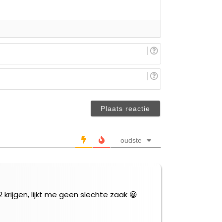
E-
mail
(niet
Je
verplicht)
naam/nickname
(niet
verplicht)
oudste
krijgen, lijkt me geen slechte zaak 😀