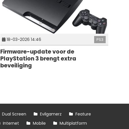
18-03-2026 14:46
PS3
Firmware-update voor de
PlayStation 3 brengt extra
beveiliging
Dual Screen
Evilgamerz
Feature
Internet
Mobile
Multiplatform