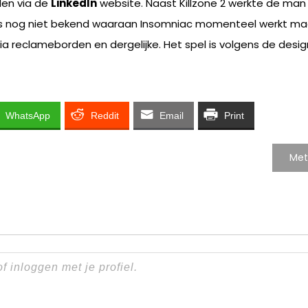
den via de
LinkedIn
website. Naast Killzone 2 werkte de man
s nog niet bekend waaraan Insomniac momenteel werkt maar 
ia reclameborden en dergelijke. Het spel is volgens de desi
WhatsApp
Reddit
Email
Print
Met