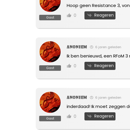
Hoop geen Resistance 3, vond
Reageren
0
Gast
Anoniem
6 jaren geleden
Ik ben benieuwd, een RFoM 3 me
Reageren
0
Gast
Anoniem
6 jaren geleden
inderdaad! Ik moet zeggen da
Reageren
0
Gast