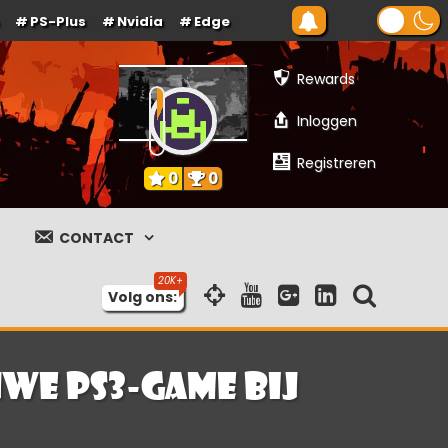
PS-Plus
Nvidia
Edge
Rewards
Inloggen
Registreren
0
0
CONTACT
Volg ons:
uwe PS3-game bij