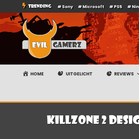
Ga
TRENDING
Sony
Microsoft
PS5
Ni
naar
de
inhoud
Evilgamerz
Het meest interessante game nieuws, reviews, coverag
HOME
UITGELICHT
REVIEWS
Killzone 2 desi