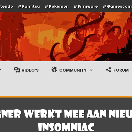
ntendo
Famitsu
Pokémon
Firmware
Gamescom
e en gameplay streams
VIDEO’S
COMMUNITY
FORUM
gner werkt mee aan nie
Insomniac