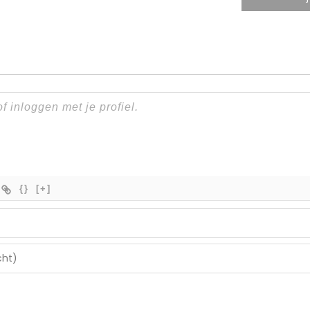
{}
[+]