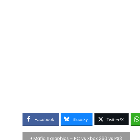
Facebook
Bluesky
Twitter/X
Bericht
Mafia II graphics – PC vs Xbox 360 vs PS3