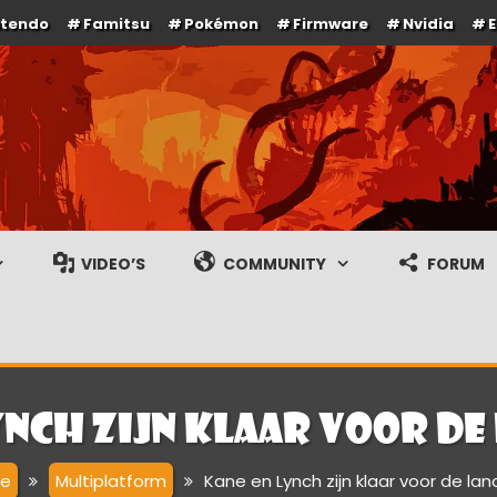
ntendo
Famitsu
Pokémon
Firmware
Nvidia
e en gameplay streams
VIDEO’S
COMMUNITY
FORUM
ynch zijn klaar voor de
e
Multiplatform
Kane en Lynch zijn klaar voor de lan