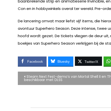
baanbrekende strip en animatieserie Invincible, e
Con en in hobbywinkels overal ter wereld. Pre-orde
De lancering omvat maar liefst vijf items, die h
avontuur Superhero Season. Deze intense, twee uur
hoofd wordt gezet. De tickets vliegen de deur uit
boekjes van Superhero Season verkrijgen bij de s
Facebook
Bluesky
Twitter/X
Bericht
Steam Next Fest-demo’s van Mortal Shell II en Th
beschikbaar met DLSS
navigatie