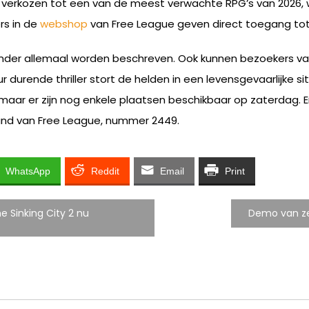
n verkozen tot een van de meest verwachte RPG’s van 2026, wo
rs in de
webshop
van Free League geven direct toegang tot
ieronder allemaal worden beschreven. Ook kunnen bezoekers
 durende thriller stort de helden in een levensgevaarlijke 
, maar er zijn nog enkele plaatsen beschikbaar op zaterdag. 
tand van Free League, nummer 2449.
WhatsApp
Reddit
Email
Print
e Sinking City 2 nu
Demo van zee