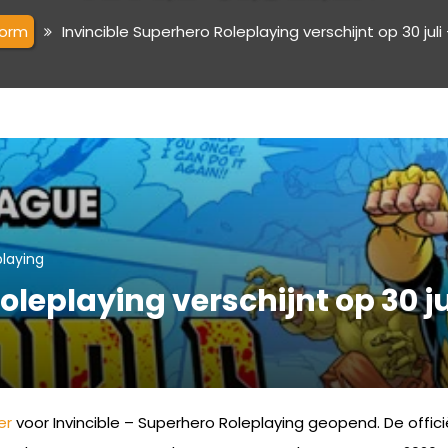
form
Invincible Superhero Roleplaying verschijnt op 30 juli
playing
leplaying verschijnt op 30 jul
er
voor Invincible – Superhero Roleplaying geopend. De offic