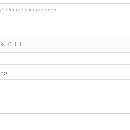
{}
[+]