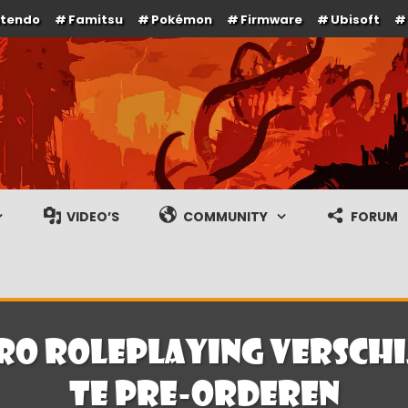
ntendo
Famitsu
Pokémon
Firmware
Ubisoft
e en gameplay streams
VIDEO’S
COMMUNITY
FORUM
o Roleplaying verschijn
te pre-orderen