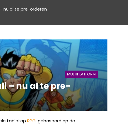
 – nu al te pre-orderen
MULTIPLATFORM
i – nu al te pre-
iële tabletop
RPG
, gebaseerd op de