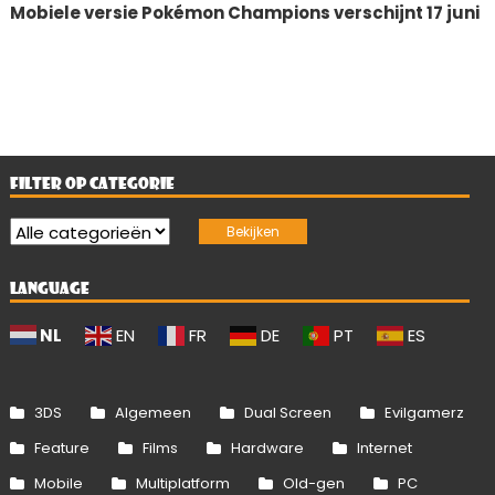
Mobiele versie Pokémon Champions verschijnt 17 juni
FILTER OP CATEGORIE
LANGUAGE
NL
EN
FR
DE
PT
ES
3DS
Algemeen
Dual Screen
Evilgamerz
Feature
Films
Hardware
Internet
Mobile
Multiplatform
Old-gen
PC