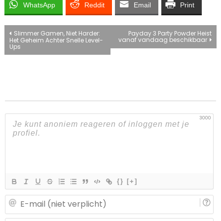
WhatsApp
Reddit
Email
Print
Bericht
Slimmer Gamen, Niet Harder:
Payday 3 Party Powder Heist
vanaf vandaag beschikbaar
Het Geheim Achter Snelle Level-
Ups
navigatie
3000
{}
[+]
E-
ma