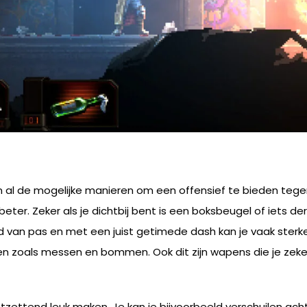
n al de mogelijke manieren om een offensief te bieden tegen
r. Zeker als je dichtbij bent is een boksbeugel of iets derg
 van pas en met een juist getimede dash kan je vaak sterkere
n zoals messen en bommen. Ook dit zijn wapens die je zeker
ontzettend leuk maken. Je kan je bijvoorbeeld verschuilen ac