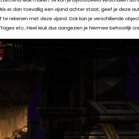
Als er dan toevallig een vijand achter staat, geef je deze a
 af te rekenen met deze vijand. Ook kan je verschillende obje
ffages etc…Heel leuk dus aangezien je hiermee behoorlijk crea