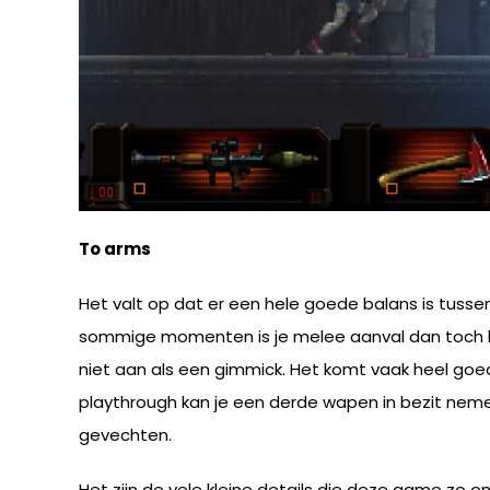
To arms
Het valt op dat er een hele goede balans is tusse
sommige momenten is je melee aanval dan toch bete
niet aan als een gimmick. Het komt vaak heel goed
playthrough kan je een derde wapen in bezit neme
gevechten.
Het zijn de vele kleine details die deze game zo 