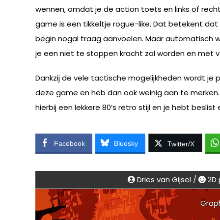
wennen, omdat je de action toets en links of recht
game is een tikkeltje rogue-like. Dat betekent da
begin nogal traag aanvoelen. Maar automatisch wor
je een niet te stoppen kracht zal worden en met ve
Dankzij de vele tactische mogelijkheden wordt je 
deze game en heb dan ook weinig aan te merken. A
hierbij een lekkere 80’s retro stijl en je hebt beslis
Facebook
Bluesky
Twitter/X
Dries van Gijsel /
2D 
Grap