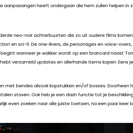
he aanpassingen heeft ondergaan die hem zullen helpen in zij
rde neo-noir achterbuurten die zo uit oudere films komen. 
 action en sci-fi. De one-liners, de personages en voice-over
egint wanneer je wakker wordt op een brancard naast Tony, 
 hebt verzameld updates en allerhande items kopen. Eens je de
en met bendes alsook kopstukken en/of bosses. Doorheen het
talen staven. Ook heb je een dash functie tot je beschikking
atuurlijk even zoeken naar alle juiste toetsen, na een paar ke