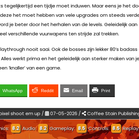
s tegelijkertijd een tijdje moet induwen. Maar eens je het do
t deze het moet hebben van vele upgrades om steeds verder e
d je beter door het herhalen van de levels. Geleidelijk aan
el verschillende vuurwapens ten strijde zal trekken.
playthrough nooit saai. Ook de bosses zijn lekker 80’s bad
lles werkt prima en het geleidelijk aan sterker maken van 
t een ‘knaller’ van een game.
WhatsApp
Reddit
Email
Print
pixel shoot em up /
07-05-2026 /
Coffee Stain Publishin
hics:
8.2
Audio:
8.2
Gameplay:
8.5
Controls:
8.5
Replay