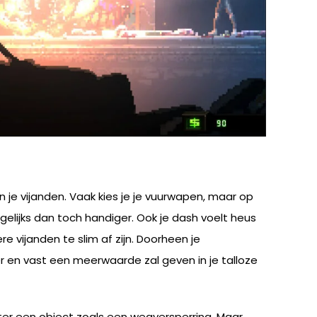
 je vijanden. Vaak kies je je vuurwapen, maar op
elijks dan toch handiger. Ook je dash voelt heus
 vijanden te slim af zijn. Doorheen je
 en vast een meerwaarde zal geven in je talloze
hter een object zoals een wegversperring. Maar