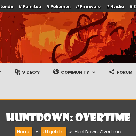
ntendo
Famitsu
Pokémon
Firmware
Nvidia
e en gameplay streams
VIDEO’S
COMMUNITY
FORUM
HuntDown: Overtime
Home
Uitgelicht
HuntDown: Overtime