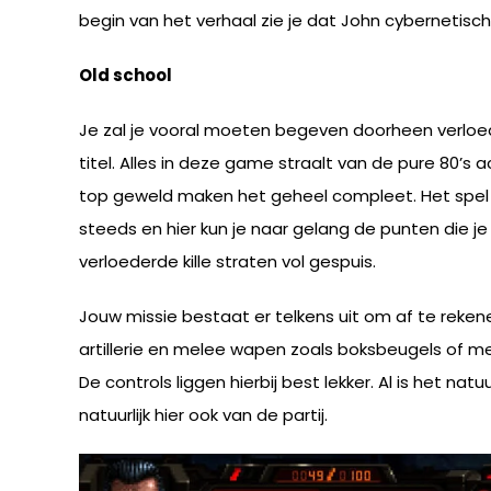
begin van het verhaal zie je dat John cybernetisc
Old school
Je zal je vooral moeten begeven doorheen verloede
titel. Alles in deze game straalt van de pure 80’s
top geweld maken het geheel compleet. Het spel b
steeds en hier kun je naar gelang de punten die je
verloederde kille straten vol gespuis.
Jouw missie bestaat er telkens uit om af te reken
artillerie en melee wapen zoals boksbeugels of me
De controls liggen hierbij best lekker. Al is het n
natuurlijk hier ook van de partij.