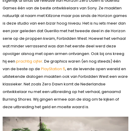
Eigenlijk al sinds de release van Horizon Zero Dawn is Guerilla
Games één van de beste ontwikkelaars van Sony. Ze maakten
natuurlijk al naam met Killzone maar pas sinds de Horizon games
is deze studio van een bizar hoog niveau. Het is nu iets meer dan
een jaar geleden dat Guerilla met het tweede deel in de Horizon
serie op de proppen kwam, Forbidden West. Hoewel het verhaal
wat minder verrassend was dan het eerste deel werd deze
opvolger alsnog met open armen ontvangen. Ook bij ons kreeg
hij een
prachtig cijfer
. De graphics waren (en nog steeds) één
van de beste op de
PlayStation 5
, en de levende open wereld en
uitstekende dialogen maakten ook van Forbidden West een ware
klassieker. Net zoals Zero Dawn komt de Nederlandse
ontwikkelaar nu met een uitbreiding op het verhaal, genaamd
Burning Shores. Wij gingen ermee aan de slag om te kijken of
deze uitbreiding het geld en moeite waard is.