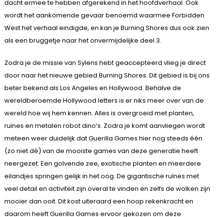
dacht ermee te hebben afgerekend in het hoofdverhaal. Ook
wordt het aankomende gevaar benoemd waarmee Forbidden
West het verhaal eindigde, en kan je Burning Shores dus ook zien
als een bruggetje naar het onvermijdelijke deel 3.
Zodra je de missie van Sylens hebt geaccepteerd vlieg je direct
door naar het nieuwe gebied Burning Shores. Dit gebied is bij ons
beter bekend als Los Angeles en Hollywood. Behalve de
wereldberoemde Hollywood letters is er niks meer over van de
wereld hoe wij hem kennen. Alles is overgroeid met planten,
ruïnes en metalen robot dino’s. Zodra je komt aanvliegen wordt
meteen weer duidelijk dat Guerilla Games hier nog steeds één
(zo niet dé) van de mooiste games van deze generatie heeft
neergezet. Een golvende zee, exotische planten en meerdere
eilandjes springen gelijk in het oog. De gigantische ruïnes met
veel detail en activiteit zijn overal te vinden en zelfs de wolken zijn
mooier dan ooit. Dit kost uiteraard een hoop rekenkracht en
daarom heeft Guerilla Games ervoor gekozen om deze