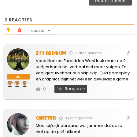
ve
2
REACTIES
oudste
Z@3 Redrum
3 jaren geleden
Vond Horizon Forbidden West leuk maar na 2
uurtjes kon ik het verhaal niet meer volgen. Te
veel geouwehoer dus skip skip. Qua gameplay
Lid
en graphics blijft het wel een geweldige game.
Reageren
0
Griever
3 jaren geleden
Mooi cijfer,Inderdaad wel jammer dat deze
niet op de ps4 uitkomt.