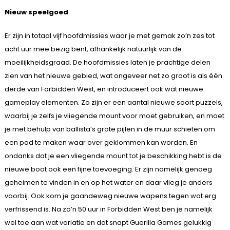
Nieuw speelgoed
Er zijn in totaal vijf hoofdmissies waar je met gemak zo’n zes tot
acht uur mee bezig bent, afhankelijk natuurlijk van de
moeilijkheidsgraad. De hoofdmissies laten je prachtige delen
zien van het nieuwe gebied, wat ongeveer net zo groot is als één
derde van Forbidden West, en introduceert ook wat nieuwe
gameplay elementen. Zo zijn er een aantal nieuwe soort puzzels,
waarbij je zelfs je vliegende mount voor moet gebruiken, en moet
je met behulp van ballista’s grote pijlen in de muur schieten om
een pad te maken waar over geklommen kan worden. En
ondanks dat je een vliegende mount tot je beschikking hebt is de
nieuwe boot ook een fijne toevoeging. Er zijn namelijk genoeg
geheimen te vinden in en op het water en daar vlieg je anders
voorbij. Ook kom je gaandeweg nieuwe wapens tegen wat erg
verfrissend is. Na zo’n 50 uur in Forbidden West ben je namelijk
wel toe aan wat variatie en dat snapt Guerilla Games gelukkig