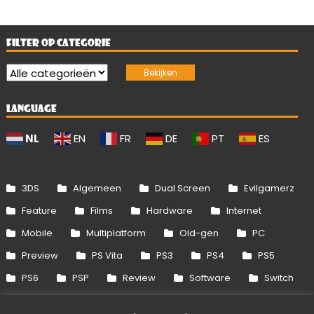
FILTER OP CATEGORIE
LANGUAGE
NL
EN
FR
DE
PT
ES
3DS
Algemeen
Dual Screen
Evilgamerz
Feature
Films
Hardware
Internet
Mobile
Multiplatform
Old-gen
PC
Preview
PS Vita
PS3
PS4
PS5
PS6
PSP
Review
Software
Switch
Switch 2
Uitgelicht
Wii
Wii U