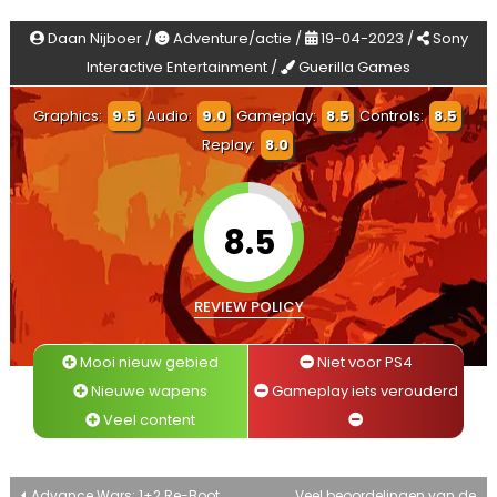
Daan Nijboer /
Adventure/actie /
19-04-2023 /
Sony
Interactive Entertainment /
Guerilla Games
Graphics:
9.5
Audio:
9.0
Gameplay:
8.5
Controls:
8.5
Replay:
8.0
8.5
REVIEW POLICY
Mooi nieuw gebied
Niet voor PS4
Nieuwe wapens
Gameplay iets verouderd
Veel content
Advance Wars: 1+2 Re-Boot
Veel beoordelingen van de