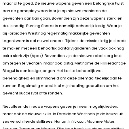
maar al te goed. De nieuwe wapens geven een belangrijke twist
aan de gameplay waardoor je op nieuwe manieren de
gevechten aan kan gaan. Bovendien zijn deze wapens sterk, en
dat is nodig. Burning Shores is namelijk behoorlijk lastig. Waar je
bij Forbidden West nog regelmatig makkelijke gevechten
tegenkwam is dat nu wel anders. Tijdens de missies krijg je steeds
te maken met een behoorlijk aantal vijanderen die vaak ook nog
extra sterk zijn (Apex). Bovendien zijn de nieuwe robots erg leuk
om tegen te vechten, maar ook lastig. Met name de kikkerachtige
Bilegut is een lastige jongen. Het kostte behoorlijk wat
behendigheid en slimmigheid om deze allemaal tegelijk aan te
kunnen. Regelmatig moest ik al mijn healing gebruiken om het
gevecht succesvol af te ronden.
Niet alleen de nieuwe wapens geven je meer mogelijkheden,
maar ook de nieuwe skills. In Forbidden West heb je de keuze uit
zes verschillende skilltrees: Hunter, Infiltrator, Machine Mater,
Survivor, Trapper en Warrior. Elke tree heeft zijn eigen specialiteit