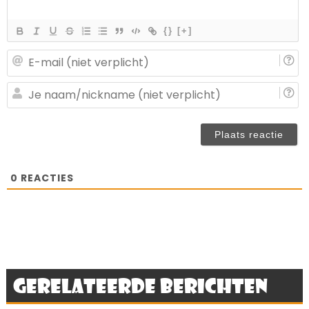
{}
[+]
E-
ma
(n
J
ve
n
(n
ve
0
REACTIES
Gerelateerde berichten