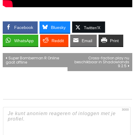
Facebook
Bluesky
Twitter/X
WhatsApp
Reddit
Email
Print
Bericht
Super Bomberman R Online
Cross-faction play nu
beschikbaar in Shadowlands
gaat offline
9.2.5
navigatie
3000