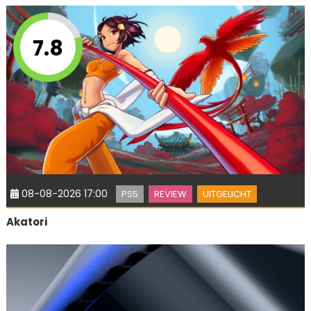
7.8
08-08-2026 17:00
PS5
REVIEW
UITGELICHT
Akatori