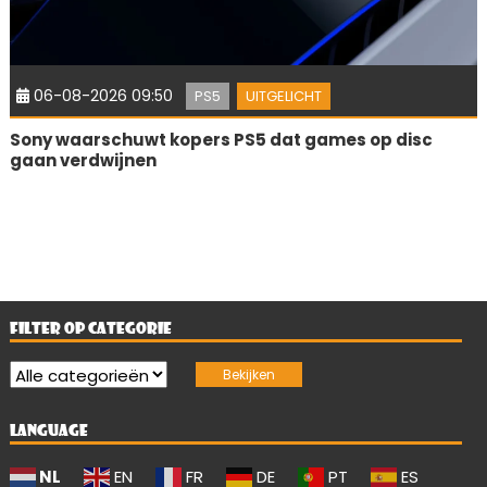
06-08-2026 09:50
PS5
UITGELICHT
Sony waarschuwt kopers PS5 dat games op disc
gaan verdwijnen
FILTER OP CATEGORIE
LANGUAGE
NL
EN
FR
DE
PT
ES