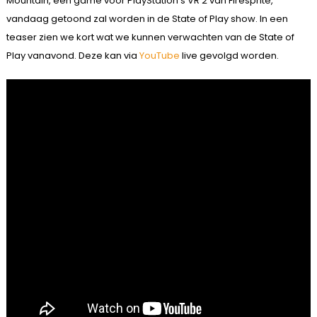
Mountain, een game voor PlayStation’s VR 2 van Firesprite,
vandaag getoond zal worden in de State of Play show. In een
teaser zien we kort wat we kunnen verwachten van de State of
Play vanavond. Deze kan via
YouTube
live gevolgd worden.