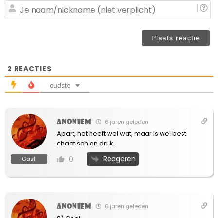
(n
J
ve
n
(n
ve
2
REACTIES
oudste
Anoniem
6 jaren geleden
Apart, het heeft wel wat, maar is wel best
chaotisch en druk.
Reageren
0
Gast
Anoniem
6 jaren geleden