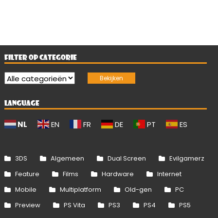
FILTER OP CATEGORIE
LANGUAGE
NL
EN
FR
DE
PT
ES
3DS
Algemeen
Dual Screen
Evilgamerz
Feature
Films
Hardware
Internet
Mobile
Multiplatform
Old-gen
PC
Preview
PS Vita
PS3
PS4
PS5