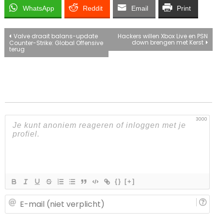
WhatsApp
Reddit
Email
Print
Bericht
Valve draait balans-update
Hackers willen Xbox Live en PSN
down brengen met Kerst
Counter-Strike: Global Offensive
terug
navigatie
3000
{}
[+]
E-
ma