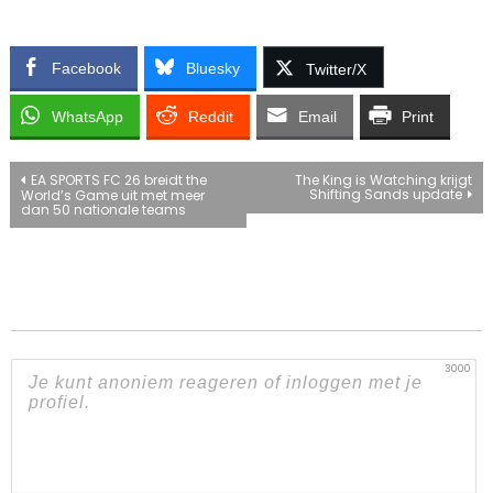
Facebook
Bluesky
Twitter/X
WhatsApp
Reddit
Email
Print
Bericht
EA SPORTS FC 26 breidt the
The King is Watching krijgt
Shifting Sands update
World’s Game uit met meer
dan 50 nationale teams
navigatie
3000