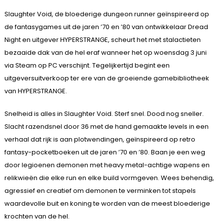
Slaughter Void, de bloederige dungeon runner geïnspireerd op
de fantasygames uit de jaren ’70 en ’80 van ontwikkelaar Dread
Night en uitgever HYPERSTRANGE, scheurt het met stalactieten
bezaaide dak van de hel eraf wanneer het op woensdag 3 juni
via Steam op PC verschijnt. Tegelijkertijd begint een
uitgeversuitverkoop ter ere van de groeiende gamebibliotheek
van HYPERSTRANGE.
Snelheid is alles in Slaughter Void. Sterf snel. Dood nog sneller.
Slacht razendsnel door 36 met de hand gemaakte levels in een
verhaal dat rijk is aan plotwendingen, geïnspireerd op retro
fantasy-pocketboeken uit de jaren ’70 en ’80. Baan je een weg
door legioenen demonen met heavy metal-achtige wapens en
relikwieën die elke run en elke build vormgeven. Wees behendig,
agressief en creatief om demonen te verminken tot stapels
waardevolle buit en koning te worden van de meest bloederige
krochten van de hel.