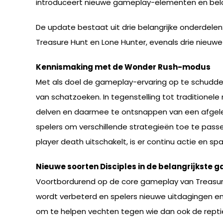
introduceert nieuwe gameplay-elementen en beloo
De update bestaat uit drie belangrijke onderdel
Treasure Hunt en Lone Hunter, evenals drie nieuwe
Kennismaking met de Wonder Rush-modus
Met als doel de gameplay-ervaring op te schudd
van schatzoeken. In tegenstelling tot traditione
delven en daarmee te ontsnappen van een afgele
spelers om verschillende strategieën toe te pass
player death uitschakelt, is er continu actie en s
Nieuwe soorten Disciples in de belangrijkste
Voortbordurend op de core gameplay van Treasure
wordt verbeterd en spelers nieuwe uitdagingen en
om te helpen vechten tegen wie dan ook de reptie