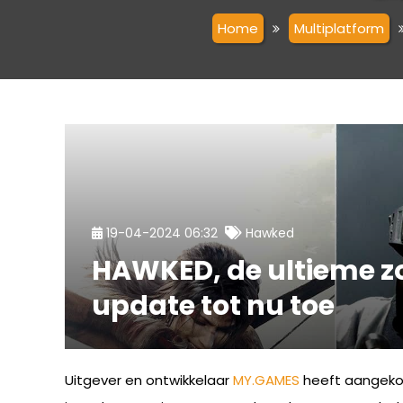
Home
Multiplatform
19-04-2024 06:32
Hawked
HAWKED, de ultieme zo
update tot nu toe
Uitgever en ontwikkelaar
MY.GAMES
heeft aangekon