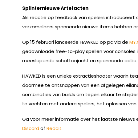
Splinternieuwe Artefacten
Als reactie op feedback van spelers introduceer
verzamelaars spannende nieuwe items hebben om
Op 15 februari lanceerde HAWKED op pc via de
MY.
gedownloade free-to-play spellen voor consoles i
meeslepende schattenjacht en spannende actie.
HAWKED is een unieke extractieshooter waarin tea
daarmee te ontsnappen van een afgelegen eiland 
combinaties van builds om tegen elkaar te strijden
te vechten met andere spelers, het oplossen van p
Ga voor meer informatie over het laatste nieuw
Discord
of
Reddit
.