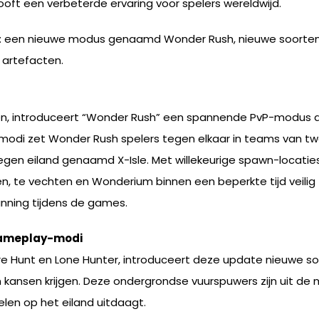
ft een verbeterde ervaring voor spelers wereldwijd.
en: een nieuwe modus genaamd Wonder Rush, nieuwe soorten 
 artefacten.
en, introduceert “Wonder Rush” een spannende PvP-modus d
le modi zet Wonder Rush spelers tegen elkaar in teams van
gen eiland genaamd X-Isle. Met willekeurige spawn-locati
en, te vechten en Wonderium binnen een beperkte tijd veili
panning tijdens de games.
 gameplay-modi
 Hunt en Lone Hunter, introduceert deze update nieuwe so
 kansen krijgen. Deze ondergrondse vuurspuwers zijn uit d
len op het eiland uitdaagt.