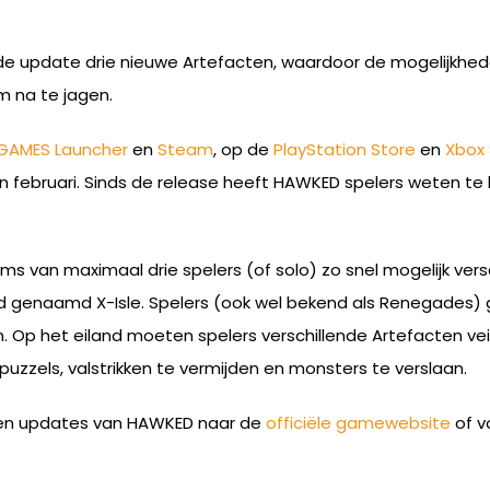
t de update drie nieuwe Artefacten, waardoor de mogelijkh
 na te jagen.
GAMES Launcher
en
Steam
, op de
PlayStation Store
en
Xbox 
n februari. Sinds de release heeft HAWKED spelers weten t
ms van maximaal drie spelers (of solo) zo snel mogelijk v
genaamd X-Isle. Spelers (ook wel bekend als Renegades) g
. Op het eiland moeten spelers verschillende Artefacten vei
uzzels, valstrikken te vermijden en monsters te verslaan.
s en updates van HAWKED naar de
officiële gamewebsite
of v