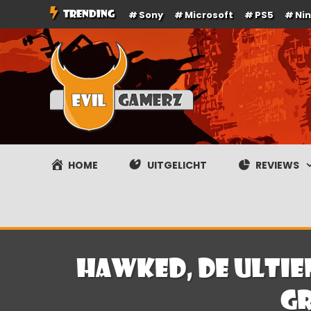
Ga
TRENDING
Sony
Microsoft
PS5
Ni
naar
de
inhoud
Evilgamerz
Het meest interessante game nieuws, reviews, coverag
HOME
UITGELICHT
REVIEWS
HAWKED, de ultie
gr