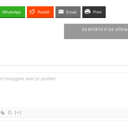
WhatsApp
Reddit
Email
Print
EA SPORTS F1 24 offici
{}
[+]