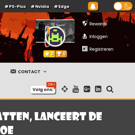
PS-Plus
Nvidia
Edge
Rewards
Inloggen
Registreren
0
0
CONTACT
Volg ons:
tten, lanceert de
toe