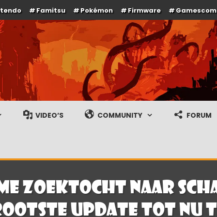
ntendo
Famitsu
Pokémon
Firmware
Gamescom
e en gameplay streams
VIDEO’S
COMMUNITY
FORUM
me zoektocht naar scha
ootste update tot nu 