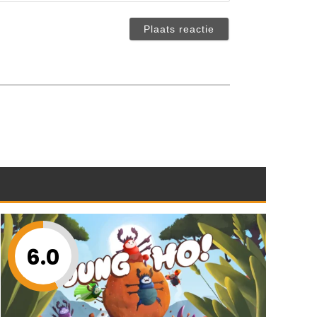
(niet
verplicht)
6.0