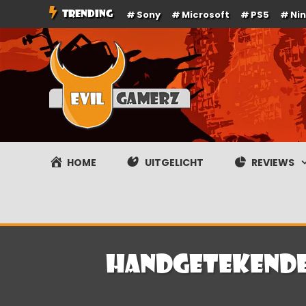
Ga
TRENDING
Sony
Microsoft
PS5
Ni
naar
de
inhoud
Evilgamerz
Het meest interessante game nieuws, reviews, coverag
HOME
UITGELICHT
REVIEWS
Handgetekende