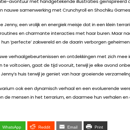
ie-avontuur met handgetekende illustraties geïnspireerd op
d in nauwe samenwerking met Crunchyroll en Shochiku Games
ige Jenny, een vrolijk en energiek meisje dat in een klein ter
outines en charmante interacties met haar buren. Maar naar
hun ‘perfecte’ zakwereld en de daarin verborgen geheimen 
ieuwe verhaalgebeurtenissen en ontdekkingen met zich mee 
e voltooien, gaat de tijd vooruit, terwijl je elke avond onbe
 Jenny’s huis terwijl je geniet van haar groeiende verzamelin
Vivarium ook een dynamisch verhaal en een evoluerende were
 de mensen in het terrarium, en daarmee hun verhalen en e
WhatsApp
Reddit
Email
Print