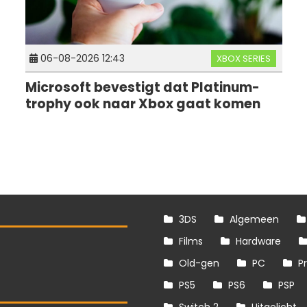
06-08-2026 12:43
XBOX SERIES
Microsoft bevestigt dat Platinum-
trophy ook naar Xbox gaat komen
3DS
Algemeen
Films
Hardware
Old-gen
PC
P
PS5
PS6
PSP