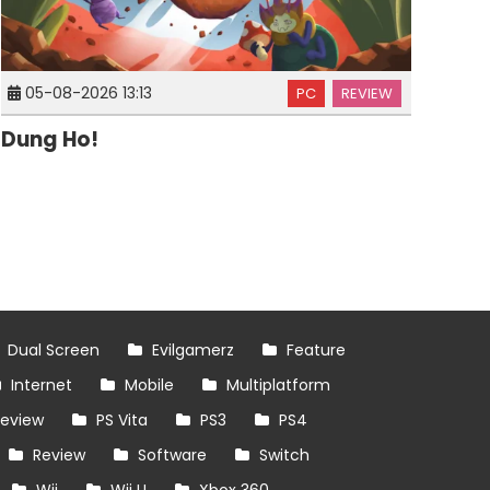
05-08-2026 13:13
PC
REVIEW
Dung Ho!
Dual Screen
Evilgamerz
Feature
Internet
Mobile
Multiplatform
review
PS Vita
PS3
PS4
Review
Software
Switch