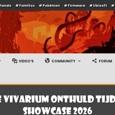
ntendo
Famitsu
Pokémon
Firmware
Ubisoft
e en gameplay streams
VIDEO’S
COMMUNITY
FORUM
 Vivarium onthuld tijd
Showcase 2026