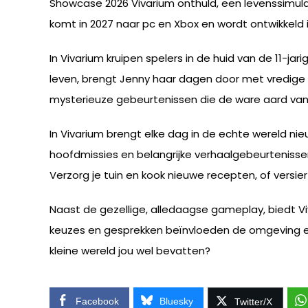
Showcase 2026 Vivarium onthuld, een levenssimulat
komt in 2027 naar pc en Xbox en wordt ontwikkel
In Vivarium kruipen spelers in de huid van de 11-jar
leven, brengt Jenny haar dagen door met vredige r
mysterieuze gebeurtenissen die de ware aard van 
In Vivarium brengt elke dag in de echte wereld n
hoofdmissies en belangrijke verhaalgebeurtenissen t
Verzorg je tuin en kook nieuwe recepten, of versier
Naast de gezellige, alledaagse gameplay, biedt 
keuzes en gesprekken beïnvloeden de omgeving en
kleine wereld jou wel bevatten?
Facebook
Bluesky
Twitter/X