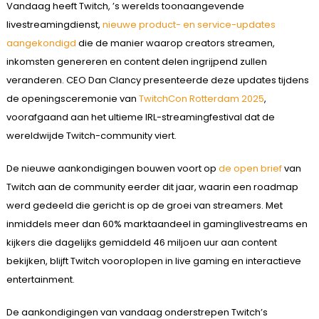
Vandaag heeft Twitch, ’s werelds toonaangevende
livestreamingdienst,
nieuwe product- en service-updates
aangekondigd
die de manier waarop creators streamen,
inkomsten genereren en content delen ingrijpend zullen
veranderen. CEO Dan Clancy presenteerde deze updates tijdens
de openingsceremonie van
TwitchCon Rotterdam 2025
,
voorafgaand aan het ultieme IRL-streamingfestival dat de
wereldwijde Twitch-community viert.
De nieuwe aankondigingen bouwen voort op
de open brief
van
Twitch aan de community eerder dit jaar, waarin een roadmap
werd gedeeld die gericht is op de groei van streamers. Met
inmiddels meer dan 60% marktaandeel in gaminglivestreams en
kijkers die dagelijks gemiddeld 46 miljoen uur aan content
bekijken, blijft Twitch vooroplopen in live gaming en interactieve
entertainment.
De aankondigingen van vandaag onderstrepen Twitch’s