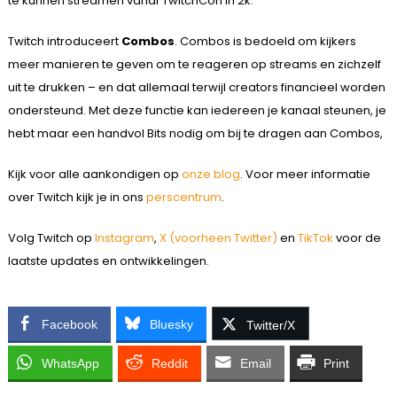
te kunnen streamen vanaf TwitchCon in 2k.
Twitch introduceert
Combos
. Combos is bedoeld om kijkers
meer manieren te geven om te reageren op streams en zichzelf
uit te drukken – en dat allemaal terwijl creators financieel worden
ondersteund. Met deze functie kan iedereen je kanaal steunen, je
hebt maar een handvol Bits nodig om bij te dragen aan Combos,
Kijk voor alle aankondigen op
onze blog
. Voor meer informatie
over Twitch kijk je in ons
perscentrum
.
Volg Twitch op
Instagram
,
X (voorheen Twitter)
en
TikTok
voor de
laatste updates en ontwikkelingen.
Facebook
Bluesky
Twitter/X
WhatsApp
Reddit
Email
Print