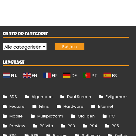
FILTER OP CATEGORIE
LANGUAGE
NL
EN
FR
DE
PT
ES
3DS
Algemeen
Dual Screen
Evilgamerz
Feature
Films
Hardware
Internet
Mobile
Multiplatform
Old-gen
PC
Preview
PS Vita
PS3
PS4
PS5
PS6
PSP
Review
Software
Switch