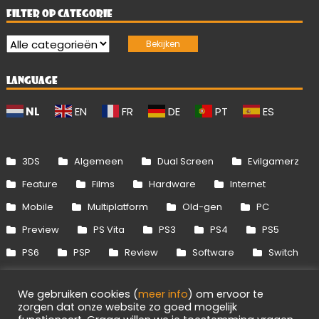
FILTER OP CATEGORIE
LANGUAGE
NL
EN
FR
DE
PT
ES
3DS
Algemeen
Dual Screen
Evilgamerz
Feature
Films
Hardware
Internet
Mobile
Multiplatform
Old-gen
PC
Preview
PS Vita
PS3
PS4
PS5
PS6
PSP
Review
Software
Switch
Switch 2
Uitgelicht
Wii
Wii U
We gebruiken cookies (
meer info
) om ervoor te
Xbox 360
Xbox One
Xbox Series
zorgen dat onze website zo goed mogelijk