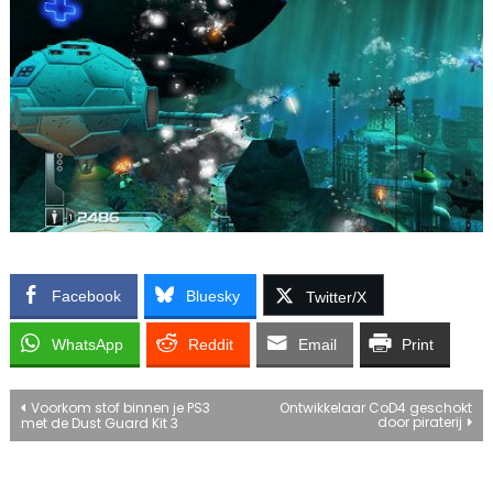
Facebook
Bluesky
Twitter/X
WhatsApp
Reddit
Email
Print
Bericht
Voorkom stof binnen je PS3
Ontwikkelaar CoD4 geschokt
door piraterij
met de Dust Guard Kit 3
navigatie