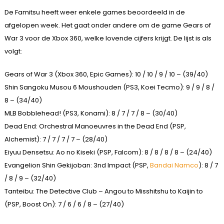
De Famitsu heeft weer enkele games beoordeeld in de
afgelopen week. Het gaat onder andere om de game Gears of
War 3 voor de Xbox 360, welke lovende cijfers krijgt. De lijst is als
volgt:
Gears of War 3 (Xbox 360, Epic Games): 10 / 10 / 9 / 10 – (39/40)
Shin Sangoku Musou 6 Moushouden (PS3, Koei Tecmo): 9 / 9 / 8 /
8 – (34/40)
MLB Bobblehead! (PS3, Konami): 8 / 7 / 7 / 8 – (30/40)
Dead End: Orchestral Manoeuvres in the Dead End (PSP,
Alchemist): 7 / 7 / 7 / 7 – (28/40)
Eiyuu Densetsu: Ao no Kiseki (PSP, Falcom): 8 / 8 / 8 / 8 – (24/40)
Evangelion Shin Gekijoban: 3nd Impact (PSP,
Bandai Namco
): 8 / 7
/ 8 / 9 – (32/40)
Tanteibu: The Detective Club – Angou to Misshitshu to Kaijin to
(PSP, Boost On): 7 / 6 / 6 / 8 – (27/40)