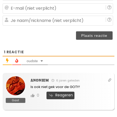
E-
ma
(n
J
ve
n
(n
ve
1
REACTIE
oudste
Anoniem
6 jaren geleden
Is ook niet gek voor de GOTY!
Reageren
0
Gast