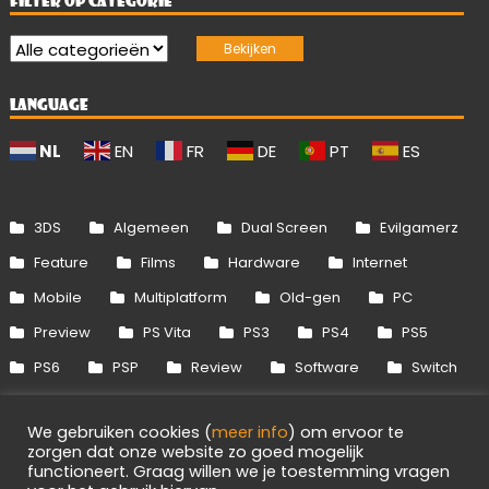
FILTER OP CATEGORIE
LANGUAGE
NL
EN
FR
DE
PT
ES
3DS
Algemeen
Dual Screen
Evilgamerz
Feature
Films
Hardware
Internet
Mobile
Multiplatform
Old-gen
PC
Preview
PS Vita
PS3
PS4
PS5
PS6
PSP
Review
Software
Switch
Switch 2
Uitgelicht
Wii
Wii U
We gebruiken cookies (
meer info
) om ervoor te
Xbox 360
Xbox One
Xbox Series
zorgen dat onze website zo goed mogelijk
functioneert. Graag willen we je toestemming vragen