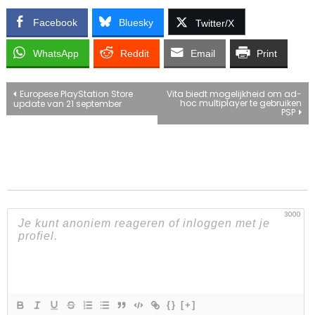
Facebook
Bluesky
Twitter/X
WhatsApp
Reddit
Email
Print
Bericht
Europese PlayStation Store
Vita biedt mogelijkheid om ad-
hoc multiplayer te gebruiken
update van 21 september
PSP
navigatie
3000
{}
[+]