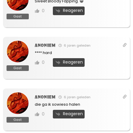
Sweet Bloody Fapping. 😀
Reageren
0
Gast
Anoniem
6 jaren geleden
**** hard
Reageren
0
Gast
Anoniem
6 jaren geleden
die ga ik sowieso halen
Reageren
0
Gast