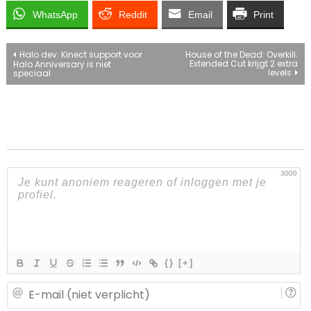
WhatsApp
Reddit
Email
Print
Bericht
Halo dev: Kinect support voor
House of the Dead: Overkill:
Extended Cut krijgt 2 extra
Halo Anniversary is niet
levels
speciaal
navigatie
3000
{}
[+]
E-
ma