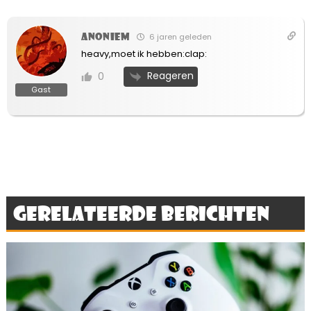
Anoniem
6 jaren geleden
heavy,moet ik hebben:clap:
Reageren
0
Gast
Gerelateerde berichten