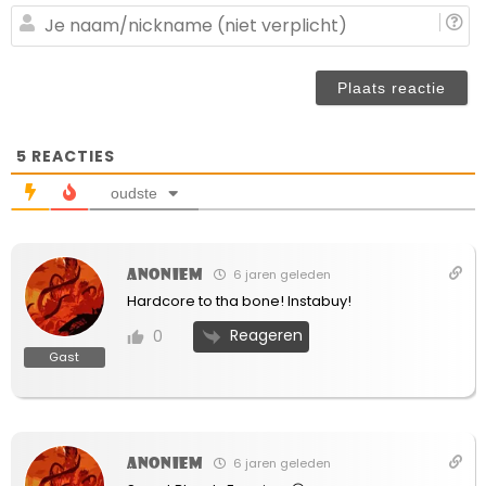
(n
J
ve
n
(n
ve
5
REACTIES
oudste
Anoniem
6 jaren geleden
Hardcore to tha bone! Instabuy!
Reageren
0
Gast
Anoniem
6 jaren geleden