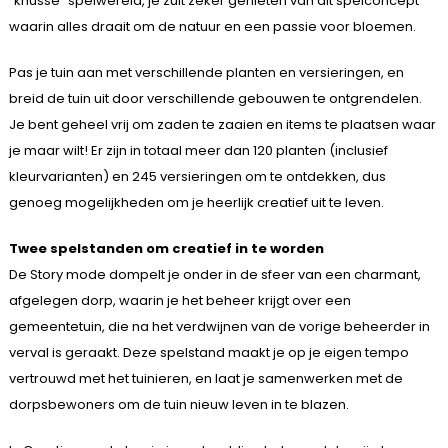
“knusse” spelwereld, je zult zeker genieten van dit spelconcept
waarin alles draait om de natuur en een passie voor bloemen.
Pas je tuin aan met verschillende planten en versieringen, en
breid de tuin uit door verschillende gebouwen te ontgrendelen.
Je bent geheel vrij om zaden te zaaien en items te plaatsen waar
je maar wilt! Er zijn in totaal meer dan 120 planten (inclusief
kleurvarianten) en 245 versieringen om te ontdekken, dus
genoeg mogelijkheden om je heerlijk creatief uit te leven.
Twee spelstanden om creatief in te worden
De Story mode dompelt je onder in de sfeer van een charmant,
afgelegen dorp, waarin je het beheer krijgt over een
gemeentetuin, die na het verdwijnen van de vorige beheerder in
verval is geraakt. Deze spelstand maakt je op je eigen tempo
vertrouwd met het tuinieren, en laat je samenwerken met de
dorpsbewoners om de tuin nieuw leven in te blazen.