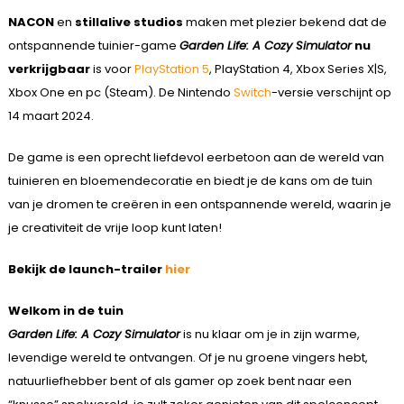
NACON
en
stillalive studios
maken met plezier bekend dat de
ontspannende tuinier-game
Garden Life: A Cozy Simulator
nu
verkrijgbaar
is voor
PlayStation 5
, PlayStation 4, Xbox Series X|S,
Xbox One en pc (Steam). De Nintendo
Switch
-versie verschijnt op
14 maart 2024.
De game is een oprecht liefdevol eerbetoon aan de wereld van
tuinieren en bloemendecoratie en biedt je de kans om de tuin
van je dromen te creëren in een ontspannende wereld, waarin je
je creativiteit de vrije loop kunt laten!
Bekijk de launch-trailer
hier
Welkom in de tuin
Garden Life: A Cozy Simulator
is nu klaar om je in zijn warme,
levendige wereld te ontvangen. Of je nu groene vingers hebt,
natuurliefhebber bent of als gamer op zoek bent naar een