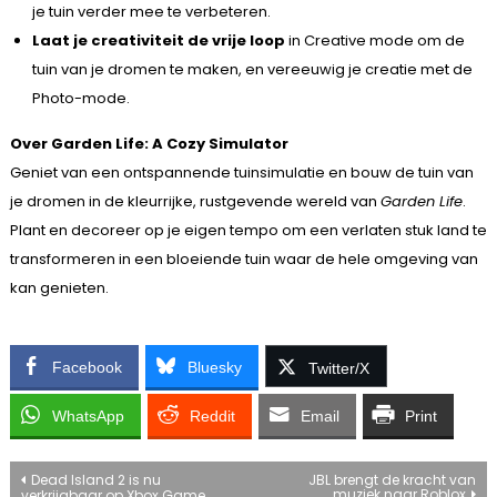
je tuin verder mee te verbeteren.
Laat je creativiteit de vrije loop
in Creative mode om de
tuin van je dromen te maken, en vereeuwig je creatie met de
Photo-mode.
Over Garden Life: A Cozy Simulator
Geniet van een ontspannende tuinsimulatie en bouw de tuin van
je dromen in de kleurrijke, rustgevende wereld van
Garden Life
.
Plant en decoreer op je eigen tempo om een verlaten stuk land te
transformeren in een bloeiende tuin waar de hele omgeving van
kan genieten.
Facebook
Bluesky
Twitter/X
WhatsApp
Reddit
Email
Print
Bericht
Dead Island 2 is nu
JBL brengt de kracht van
muziek naar Roblox
verkrijgbaar op Xbox Game