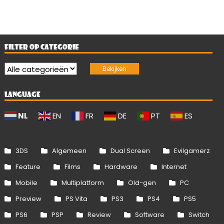
FILTER OP CATEGORIE
LANGUAGE
NL
EN
FR
DE
PT
ES
3DS
Algemeen
Dual Screen
Evilgamerz
Feature
Films
Hardware
Internet
Mobile
Multiplatform
Old-gen
PC
Preview
PS Vita
PS3
PS4
PS5
PS6
PSP
Review
Software
Switch