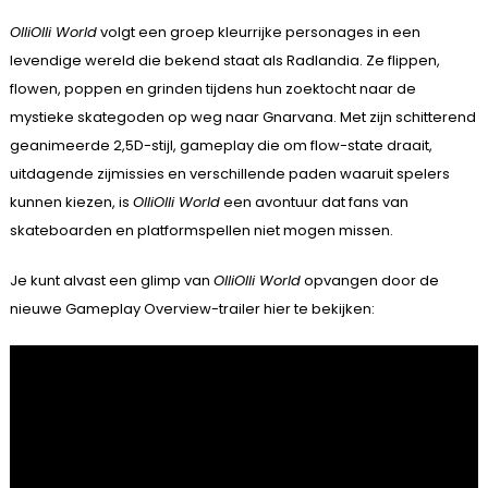
OlliOlli World
volgt een groep kleurrijke personages in een
levendige wereld die bekend staat als Radlandia. Ze flippen,
flowen, poppen en grinden tijdens hun zoektocht naar de
mystieke skategoden op weg naar Gnarvana. Met zijn schitterend
geanimeerde 2,5D-stijl, gameplay die om flow-state draait,
uitdagende zijmissies en verschillende paden waaruit spelers
kunnen kiezen, is
OlliOlli World
een avontuur dat fans van
skateboarden en platformspellen niet mogen missen.
Je kunt alvast een glimp van
OlliOlli World
opvangen door de
nieuwe Gameplay Overview-trailer hier te bekijken: