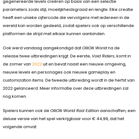
gegenereerde levels creëren op basis van een selectie
parameters zoals stijl, moeilijkheidsgraad en lengte. Elke creatie
heeft een unieke cijfercode die vervolgens met iedereen in de
wereld kan worden gedeeld, zodat spelers ook op verschillende
platformen de strijd met elkaar kunnen aanbinden.
Ook werd vandaag aangekondigd dat
OlliOlli World
na de
release twee uitbreidingen krijgt. De eerste,
Void Riders
, komt in
de zomer van
2022
uit en bevat naast een nieuwe omgeving,
nieuwe levels en personages ook nieuwe gameplay en
customization items. De tweede uitbreiding wordt in de herfst van
2022 gelanceerd. Meer informatie over deze uitbreidingen zal
nog komen.
Spelers kunnen ook de
OlliOlli World Rad Edition
aanschaffen, een
deluxe versie van het spel verkrijgbaar voor € 44,99, dat het
volgende omvat: