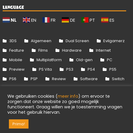
LANGUAGE
NL
EN
FR
DE
PT
ES
3DS
Algemeen
Dual Screen
Evilgamerz
Feature
Films
Hardware
Internet
Mobile
Multiplatform
Old-gen
PC
Preview
PS Vita
PS3
PS4
PS5
PS6
PSP
Review
Software
Switch
Switch 2
Uitgelicht
Wii
Wii U
We gebruiken cookies (
meer info
) om ervoor te
Xbox 360
Xbox One
Xbox Series
zorgen dat onze website zo goed mogelijk
functioneert. Graag willen we je toestemming vragen
voor het gebruik hiervan.
Info
Disclaimer
Cookies
Adverteren
Prima!
RSS/API
Games
OpenCritic
Evilgamerz 2026 - Alle rechten voorbehouden.