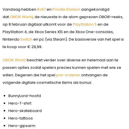
Vandaag hebben
Roll7
en
Private Division
aangekondigd
dat
OlliOlli World
,
de nieuwste in de alom geprezen
OlliOlli
-reeks,
op 8 februari digitaal uitkomt voor de
PlayStation 5
en de
PlayStation 4, de Xbox Series X|S en de Xbox One-consoles,
Nintendo
Switch
en pc (via Steam). De basisversie van het spel is
te koop voor € 29,99.
OlliOlli World
beschikt verder over diverse en helemaal aan te
passen opties zodat spelers precies kunnen spelen met wie ze
willen. Degenen die het spel
pre-orderen
ontvangen de
volgende digitale cosmetische items als bonus:
BunnyLord-hoofd
Hero-T-shirt
Hero-skateboard
Hero-tattoos
Hero-gipsarm