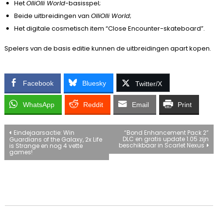
Het
OlliOlli World
-basisspel;
Beide uitbreidingen van
OlliOlli World
;
Het digitale cosmetisch item “Close Encounter-skateboard”.
Spelers van de basis editie kunnen de uitbreidingen apart kopen.
Facebook
Bluesky
Twitter/X
WhatsApp
Reddit
Email
Print
Bericht
Eindejaarsactie: Win
“Bond Enhancement Pack 2”
DLC en gratis update 1.05 zijn
Guardians of the Galaxy, 2x Life
beschikbaar in Scarlet Nexus
is Strange en nog 4 vette
navigatie
games!