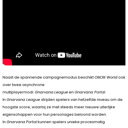
Naast de spannende campagnemodus beschikt
OlliOlli World
ook
over twee asynchrone
multiplayermodi:
Gnarvana
League
en
Gnarvana Portal
.
In
Gnarvana League
strijden spelers van hetzelfde niveau om de
hoogste score, waarbij ze met steeds meer nieuwe uiterlijke
eigenschappen voor hun personages beloond worden.
In
Gnarvana
Portal
kunnen spelers unieke procesmatig