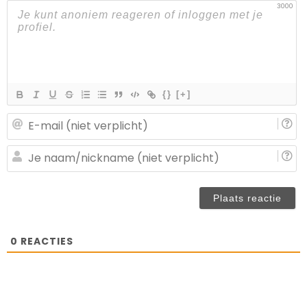
3000
{}
[+]
E-
ma
(n
J
ve
n
(n
ve
0
REACTIES