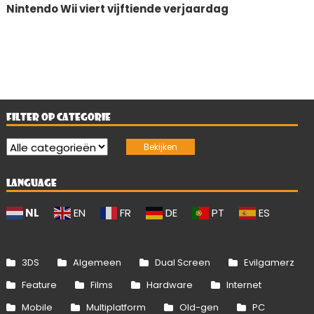
Nintendo Wii viert vijftiende verjaardag
FILTER OP CATEGORIE
LANGUAGE
NL
EN
FR
DE
PT
ES
3DS
Algemeen
Dual Screen
Evilgamerz
Feature
Films
Hardware
Internet
Mobile
Multiplatform
Old-gen
PC