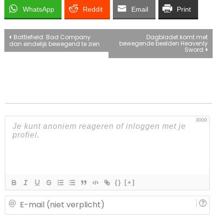
WhatsApp
Reddit
Email
Print
Bericht
Battlefield: Bad Company
Dagbladet komt met
bewegende beelden Heavenly
dan eindelijk bewegend te zien
Sword
navigatie
3000
{}
[+]
E-
ma