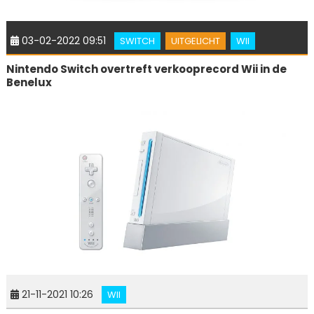
03-02-2022 09:51
SWITCH
UITGELICHT
WII
Nintendo Switch overtreft verkooprecord Wii in de
Benelux
21-11-2021 10:26
WII