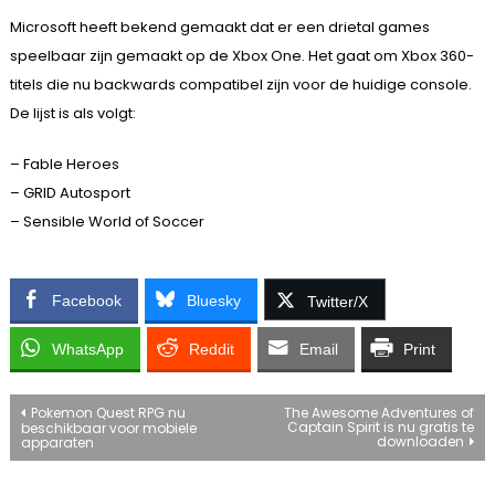
Microsoft heeft bekend gemaakt dat er een drietal games
speelbaar zijn gemaakt op de Xbox One. Het gaat om Xbox 360-
titels die nu backwards compatibel zijn voor de huidige console.
De lijst is als volgt:
– Fable Heroes
– GRID Autosport
– Sensible World of Soccer
Facebook
Bluesky
Twitter/X
WhatsApp
Reddit
Email
Print
Bericht
Pokemon Quest RPG nu
The Awesome Adventures of
Captain Spirit is nu gratis te
beschikbaar voor mobiele
downloaden
apparaten
navigatie