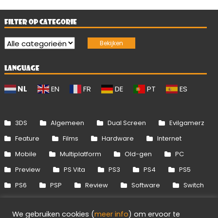
FILTER OP CATEGORIE
LANGUAGE
NL
EN
FR
DE
PT
ES
3DS
Algemeen
Dual Screen
Evilgamerz
Feature
Films
Hardware
Internet
Mobile
Multiplatform
Old-gen
PC
Preview
PS Vita
PS3
PS4
PS5
PS6
PSP
Review
Software
Switch
Switch 2
Uitgelicht
Wii
Wii U
We gebruiken cookies (
meer info
) om ervoor te
Xbox 360
Xbox One
Xbox Series