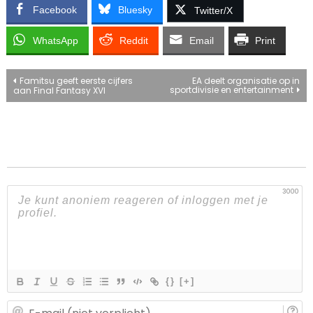
Facebook
Bluesky
Twitter/X
WhatsApp
Reddit
Email
Print
Bericht
Famitsu geeft eerste cijfers
EA deelt organisatie op in
sportdivisie en entertainment
aan Final Fantasy XVI
navigatie
3000
{}
[+]
E-