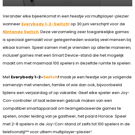
Verander elke bijeenkomst in een feestje vol multiplayer-plezier
wanneer
Everybody 1-2-Switch!
op 30 juni verschijnt voor de
Nintendo Switch
. Deze verzameling zeer toegankelijke games
is speciaal gemaakt voor gelegenheden waarbij veel mensen bij
elkaar komen. Speel samen met je vrienden op allerlei manieren,
inclusief games met een Smart Device-stand die het mogelijk
maakt om met maximaal 100 spelers in dezelfde ruimte te spelen.
Met
Everybody 1-2-
Switch
!
maak je een feestje van je volgende
samenzijn met vrienden, familie of wie dan ook, bijvoorbeeld
tijdens een verjaardag of op vakantie. Geef elke speler een Joy-
Con-controller of laat iedereen gebruik maken van een
compatibel smartapparaat om teamgebaseerde games te
spelen, onder leiding van je gastheer, het paard Horace. Speel
met 2-8 spelers in de Joy-Con-stand of zelfs tot 100 spelers in de
telefoonstijl** voor ultiem multiplayer-plezier!