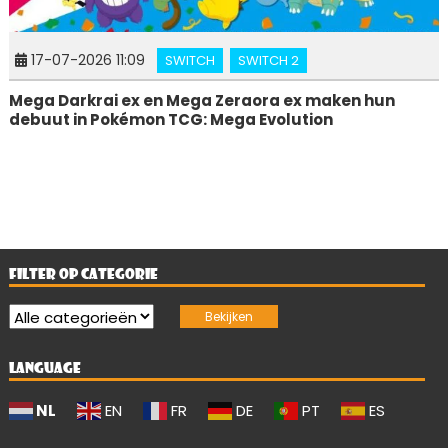
17-07-2026 11:09
SWITCH
SWITCH 2
Mega Darkrai ex en Mega Zeraora ex maken hun
debuut in Pokémon TCG: Mega Evolution
FILTER OP CATEGORIE
LANGUAGE
NL
EN
FR
DE
PT
ES