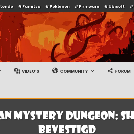
ntendo
Famitsu
Pokémon
Firmware
Ubisoft
e en gameplay streams
VIDEO’S
COMMUNITY
FORUM
van Mystery Dungeon: S
bevestigd