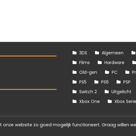
3DS
Algemeen
Films
Hardware
Old-gen
PC
P
PS5
PS6
PSP
Switch 2
Uitgelicht
S
Xbox One
Xbox Seri
t onze website zo goed mogelijk functioneert. Graag willen we
Info
Disclaimer
Cookies
Adverteren