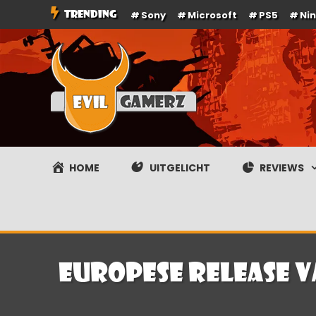
Ga
TRENDING
Sony
Microsoft
PS5
Ni
naar
de
inhoud
Evilgamerz
Het meest interessante game nieuws, reviews, coverag
HOME
UITGELICHT
REVIEWS
Europese release 