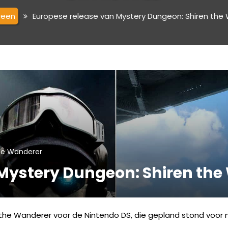
reen
Europese release van Mystery Dungeon: Shiren the
he Wanderer
 Mystery Dungeon: Shiren the
the Wanderer voor de Nintendo DS, die gepland stond voor m