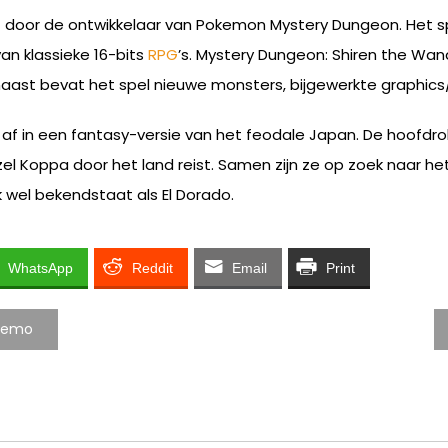
 door de ontwikkelaar van Pokemon Mystery Dungeon. Het sp
van klassieke 16-bits
RPG
’s. Mystery Dungeon: Shiren the Wan
rnaast bevat het spel nieuwe monsters, bijgewerkte graphics/
 af in een fantasy-versie van het feodale Japan. De hoofdr
l Koppa door het land reist. Samen zijn ze op zoek naar h
k wel bekendstaat als El Dorado.
WhatsApp
Reddit
Email
Print
 demo