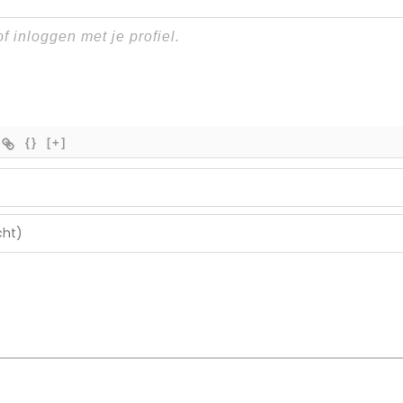
{}
[+]