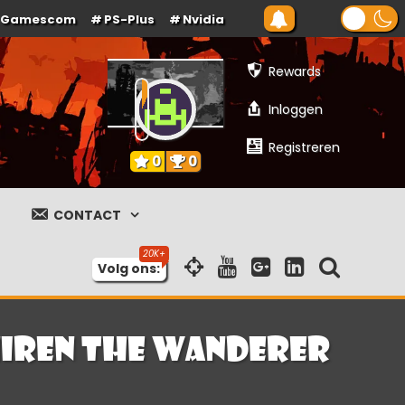
Gamescom
PS-Plus
Nvidia
Rewards
Inloggen
Registreren
0
0
CONTACT
Volg ons:
hiren the Wanderer