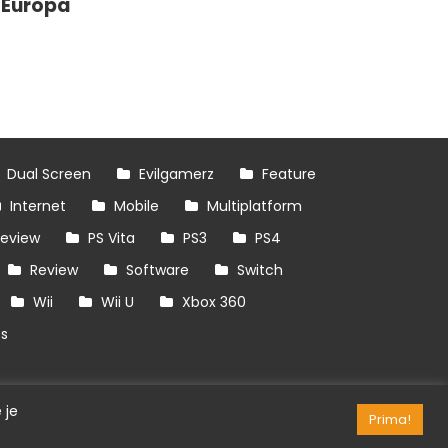
Europa
Dual Screen
Evilgamerz
Feature
Internet
Mobile
Multiplatform
review
PS Vita
PS3
PS4
Review
Software
Switch
Wii
Wii U
Xbox 360
es
 je
Prima!
RSS/API
Games
OpenCritic