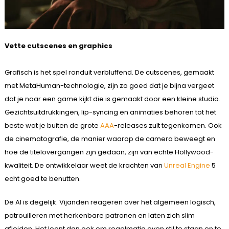
Vette cutscenes en graphics
Grafisch is het spel ronduit verbluffend. De cutscenes, gemaakt
met MetaHuman-technologie, zijn zo goed dat je bijna vergeet
dat je naar een game kijkt die is gemaakt door een kleine studio.
Gezichtsuitdrukkingen, lip-syncing en animaties behoren tot het
beste wat je buiten de grote
AAA
-releases zult tegenkomen. Ook
de cinematografie, de manier waarop de camera beweegt en
hoe de titelovergangen zijn gedaan, zijn van echte Hollywood-
kwaliteit. De ontwikkelaar weet de krachten van
Unreal Engine
5
echt goed te benutten.
De AI is degelijk. Vijanden reageren over het algemeen logisch,
patrouilleren met herkenbare patronen en laten zich slim
afleiden. Het loont dan ook om regelmatig even stil te staan en te