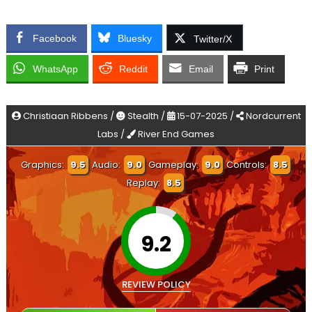
Facebook
Bluesky
Twitter/X
WhatsApp
Reddit
Email
Print
Christiaan Ribbens /
Stealth /
15-07-2025 /
Nordcurrent
Labs /
River End Games
Graphics:
9.5
Audio:
9.0
Gameplay:
9.0
Controls:
8.5
Replay:
8.5
9.2
REVIEW POLICY