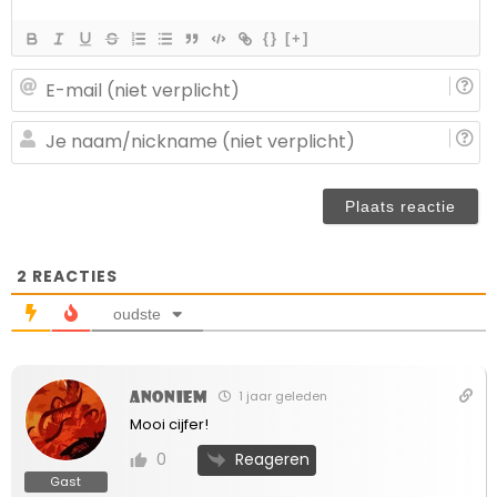
{}
[+]
E-
ma
(n
J
ve
n
(n
ve
2
REACTIES
oudste
Anoniem
1 jaar geleden
Mooi cijfer!
Reageren
0
Gast