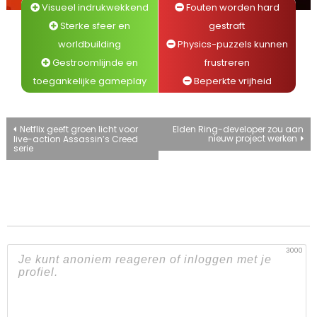
Visueel indrukwekkend
Fouten worden hard
Sterke sfeer en
gestraft
worldbuilding
Physics-puzzels kunnen
Gestroomlijnde en
frustreren
toegankelijke gameplay
Beperkte vrijheid
Bericht
Netflix geeft groen licht voor
Elden Ring-developer zou aan
nieuw project werken
live-action Assassin’s Creed
serie
navigatie
3000