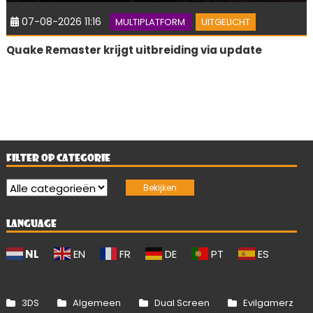
07-08-2026 11:16
MULTIPLATFORM
UITGELICHT
Quake Remaster krijgt uitbreiding via update
FILTER OP CATEGORIE
LANGUAGE
NL
EN
FR
DE
PT
ES
3DS
Algemeen
Dual Screen
Evilgamerz