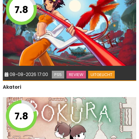
7.8
08-08-2026 17:00
PS5
REVIEW
UITGELICHT
Akatori
7.8