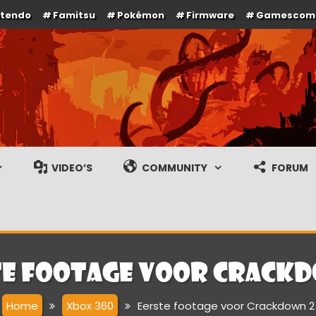
ntendo
Famitsu
Pokémon
Firmware
Gamescom
e en gameplay streams
VIDEO’S
COMMUNITY
FORUM
te footage voor Crackd
Home
Xbox 360
Eerste footage voor Crackdown 2