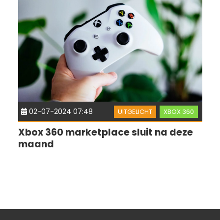
02-07-2024 07:48
UITGELICHT
XBOX 360
Xbox 360 marketplace sluit na deze
maand