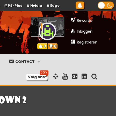
PS-Plus
Nvidia
Edge
Rewards
Inloggen
Registreren
0
0
CONTACT
Volg ons:
own 2