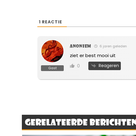
1
REACTIE
Anoniem
6 jaren geleden
ziet er best mooi uit
Reageren
0
Gast
Gerelateerde berichte