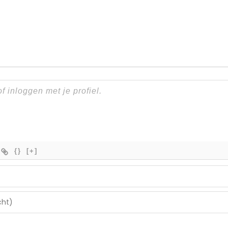
{}
[+]