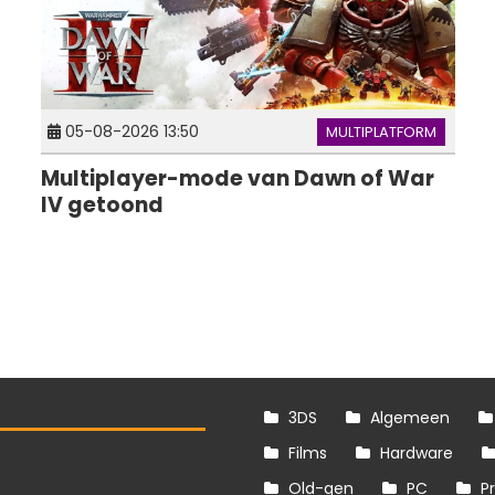
05-08-2026 13:50
MULTIPLATFORM
Multiplayer-mode van Dawn of War
IV getoond
3DS
Algemeen
Films
Hardware
Old-gen
PC
P