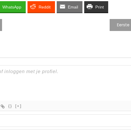
WhatsApp
Reddit
Email
Print
Eerste
{}
[+]