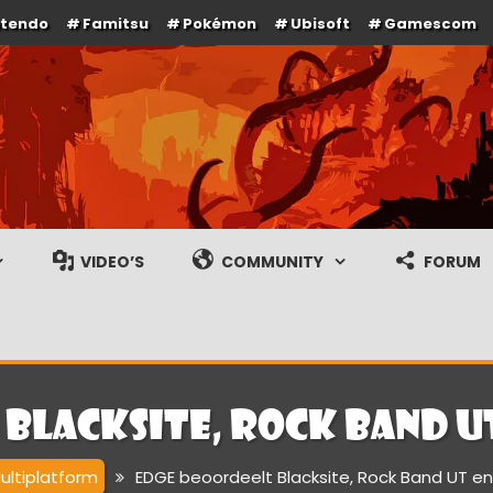
ntendo
Famitsu
Pokémon
Ubisoft
Gamescom
e en gameplay streams
VIDEO’S
COMMUNITY
FORUM
Blacksite, Rock Band UT
ultiplatform
EDGE beoordeelt Blacksite, Rock Band UT en