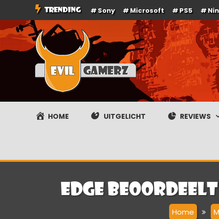
Ga
TRENDING
Sony
Microsoft
PS5
Ni
naar
de
inhoud
Evilgamerz
Het meest interessante game nieuws, reviews, coverag
HOME
UITGELICHT
REVIEWS
EDGE beoordeelt 
Home
M