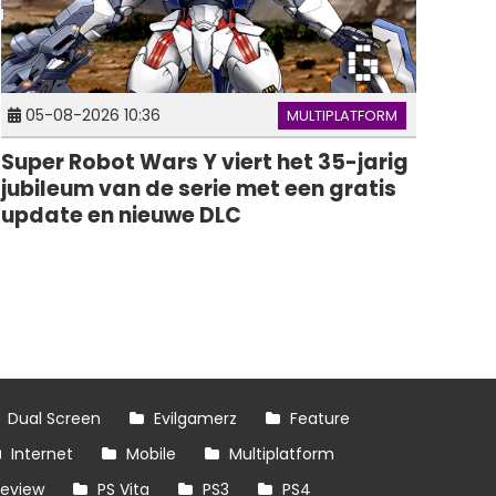
05-08-2026 10:36
MULTIPLATFORM
Super Robot Wars Y viert het 35-jarig
jubileum van de serie met een gratis
update en nieuwe DLC
Dual Screen
Evilgamerz
Feature
Internet
Mobile
Multiplatform
review
PS Vita
PS3
PS4