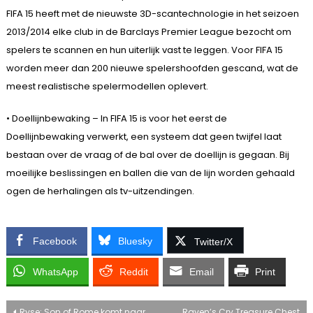
FIFA 15 heeft met de nieuwste 3D-scantechnologie in het seizoen
2013/2014 elke club in de Barclays Premier League bezocht om
spelers te scannen en hun uiterlijk vast te leggen. Voor FIFA 15
worden meer dan 200 nieuwe spelershoofden gescand, wat de
meest realistische spelermodellen oplevert.
• Doellijnbewaking – In FIFA 15 is voor het eerst de
Doellijnbewaking verwerkt, een systeem dat geen twijfel laat
bestaan over de vraag of de bal over de doellijn is gegaan. Bij
moeilijke beslissingen en ballen die van de lijn worden gehaald
ogen de herhalingen als tv-uitzendingen.
Facebook
Bluesky
Twitter/X
WhatsApp
Reddit
Email
Print
Ryse: Son of Rome komt naar
Raven’s Cry Treasure Chest