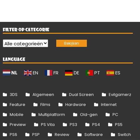
FILTER OP CATEGORIE
LANGUAGE
NL
EN
FR
DE
PT
ES
3DS
Algemeen
Dual Screen
Evilgamerz
Feature
Films
Hardware
Internet
Mobile
Multiplatform
Old-gen
PC
Preview
PS Vita
PS3
PS4
PS5
PS6
PSP
Review
Software
Switch