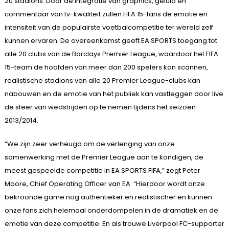
20 stadions. Door de integratie van graphics, geluid en
commentaar van tv-kwaliteit zullen FIFA 15-fans de emotie en
intensiteit van de populairste voetbalcompetitie ter wereld zelf
kunnen ervaren. De overeenkomst geeft EA SPORTS toegang tot
alle 20 clubs van de Barclays Premier League, waardoor het FIFA
15-team de hoofden van meer dan 200 spelers kan scannen,
realistische stadions van alle 20 Premier League-clubs kan
nabouwen en de emotie van het publiek kan vastleggen door live
de sfeer van wedstrijden op te nemen tijdens het seizoen
2013/2014.
“We zijn zeer verheugd om de verlenging van onze
samenwerking met de Premier League aan te kondigen, de
meest gespeelde competitie in EA SPORTS FIFA,” zegt Peter
Moore, Chief Operating Officer van EA. “Hierdoor wordt onze
bekroonde game nog authentieker en realistischer en kunnen
onze fans zich helemaal onderdompelen in de dramatiek en de
emotie van deze competitie. En als trouwe Liverpool FC-supporter