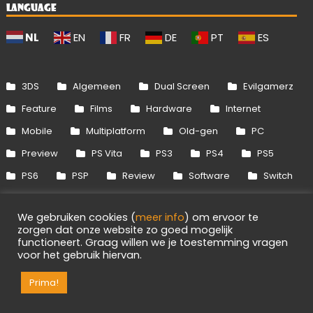
LANGUAGE
NL
EN
FR
DE
PT
ES
3DS
Algemeen
Dual Screen
Evilgamerz
Feature
Films
Hardware
Internet
Mobile
Multiplatform
Old-gen
PC
Preview
PS Vita
PS3
PS4
PS5
PS6
PSP
Review
Software
Switch
Switch 2
Uitgelicht
Wii
Wii U
We gebruiken cookies (
meer info
) om ervoor te
Xbox 360
Xbox One
Xbox Series
zorgen dat onze website zo goed mogelijk
functioneert. Graag willen we je toestemming vragen
voor het gebruik hiervan.
Info
Disclaimer
Cookies
Adverteren
RSS/API
Games
OpenCritic
Prima!
Evilgamerz 2026 - Alle rechten voorbehouden.