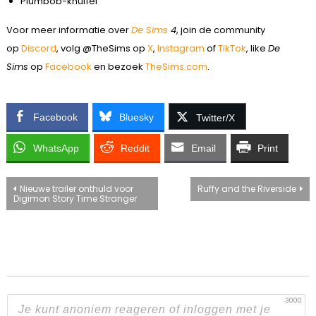
Plumbob-knuffel
Voor meer informatie over
De Sims
4
, join de community
op
Discord
, volg @TheSims op
X
,
Instagram
of
TikTok
, like
De
Sims
op
Facebook
en bezoek
TheSims.com
.
Facebook
Bluesky
Twitter/X
WhatsApp
Reddit
Email
Print
Bericht
Nieuwe trailer onthuld voor
Ruffy and the Riverside
Digimon Story Time Stranger
navigatie
3000