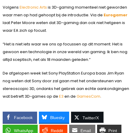
Volgens
Electronic Arts
is 3D-gaming momenteel niet geworden
waar men op had gehoopt bij de introductie. Via de
Eurogamer
laat Peter Moore weten dat 3D-gaming dan ook niet hetgeen is
waar EA zich op focust.
“Het is niet iets waar we ons op focussen op dit moment. Het is
gewoon een technologie in onze wereld van gaming. Ik ben nog
altijd sceptisch, net als 18 maanden geleden.”
De afgelopen week liet Sony PlayStation Europa baas Jim Ryan
nog weten dat Sony door zal gaan met het ondersteunen van
stereoscopic 3D, ondanks het gebrek aan echte aankondigingen
wat betreft 3D-games op de
E3
en de
GamesCom
.
Facebook
Bluesky
Twitter/X
WhatsApp
Reddit
Email
Print