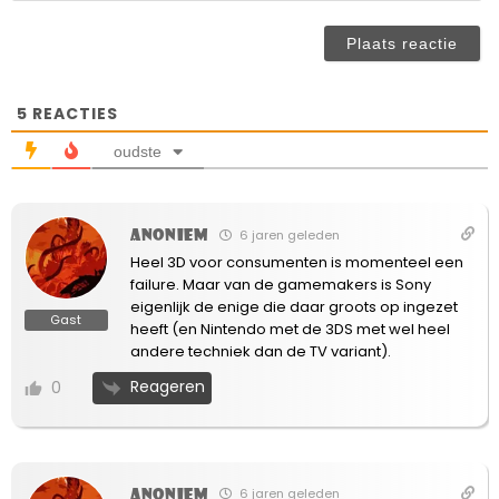
(n
ve
5
REACTIES
oudste
Anoniem
6 jaren geleden
Heel 3D voor consumenten is momenteel een
failure. Maar van de gamemakers is Sony
eigenlijk de enige die daar groots op ingezet
Gast
heeft (en Nintendo met de 3DS met wel heel
andere techniek dan de TV variant).
Reageren
0
Anoniem
6 jaren geleden