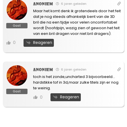
Anoniem
6 jaren geleden
Maar het komt denk ik grotendeels door het feit
dat je nog steeds afhankelijk bent van de 3D
bril die na een tijdje voor velen onconfortabel
Gast
wordt (hoofdpijn, wazig zien of gewoon het feit
van een bril dragen voor niet bril dragers).
Reageren
0
Anoniem
6 jaren geleden
toch is het zonde,uncharted 3 bijvoorbeeld…
hardstikke tof in 3d,maar zulke titels zijn er nog
te weinig.
Gast
Reageren
0