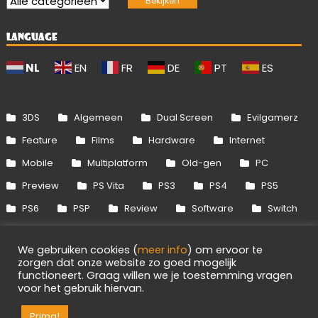
LANGUAGE
NL
EN
FR
DE
PT
ES
3DS
Algemeen
Dual Screen
Evilgamerz
Feature
Films
Hardware
Internet
Mobile
Multiplatform
Old-gen
PC
Preview
PS Vita
PS3
PS4
PS5
PS6
PSP
Review
Software
Switch
Switch 2
Uitgelicht
Wii
Wii U
We gebruiken cookies (
meer info
) om ervoor te
Xbox 360
Xbox One
Xbox Series
zorgen dat onze website zo goed mogelijk
functioneert. Graag willen we je toestemming vragen
voor het gebruik hiervan.
5
Info
Disclaimer
Cookies
Adverteren
Prima!
RSS/API
Games
OpenCritic