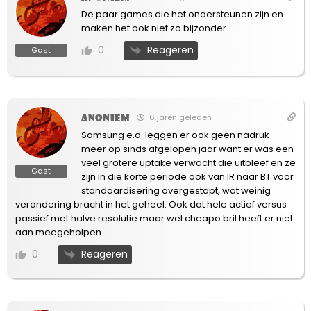
De paar games die het ondersteunen zijn en
maken het ook niet zo bijzonder.
Reageren
0
Gast
Anoniem
6 jaren geleden
Samsung e.d. leggen er ook geen nadruk
meer op sinds afgelopen jaar want er was een
veel grotere uptake verwacht die uitbleef en ze
Gast
zijn in die korte periode ook van IR naar BT voor
standaardisering overgestapt, wat weinig
verandering bracht in het geheel. Ook dat hele actief versus
passief met halve resolutie maar wel cheapo bril heeft er niet
aan meegeholpen.
Reageren
0