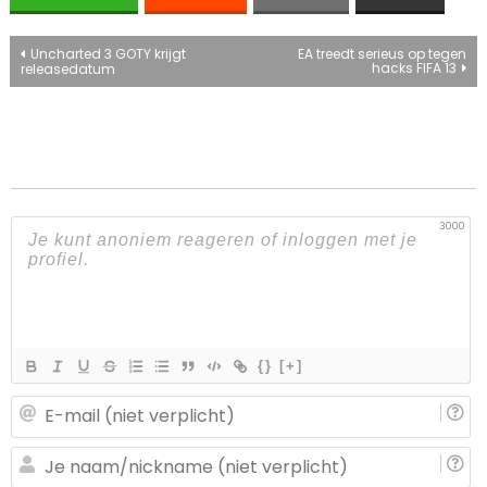
Bericht
Uncharted 3 GOTY krijgt
EA treedt serieus op tegen
hacks FIFA 13
releasedatum
navigatie
3000
{}
[+]
E-
ma
(n
J
ve
n