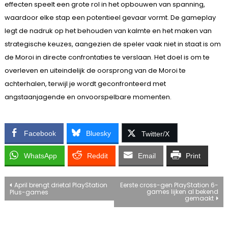
effecten speelt een grote rol in het opbouwen van spanning,
waardoor elke stap een potentieel gevaar vormt. De gameplay
legt de nadruk op het behouden van kalmte en het maken van
strategische keuzes, aangezien de speler vaak niet in staat is om
de Moroi in directe confrontaties te verslaan. Het doel is om te
overleven en uiteindelijk de oorsprong van de Moroi te
achterhalen, terwijl je wordt geconfronteerd met
angstaanjagende en onvoorspelbare momenten.
Facebook
Bluesky
Twitter/X
WhatsApp
Reddit
Email
Print
Bericht
April brengt drietal PlayStation
Eerste cross-gen PlayStation 6-
games lijken al bekend
Plus-games
gemaakt
navigatie