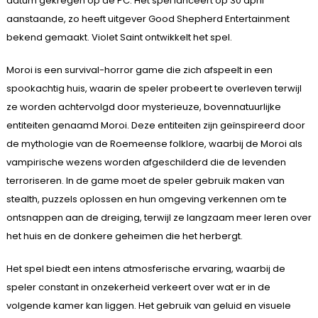
datum gekregen op de PC. Het spel lanceert op 30 april
aanstaande, zo heeft uitgever Good Shepherd Entertainment
bekend gemaakt. Violet Saint ontwikkelt het spel.
Moroi is een survival-horror game die zich afspeelt in een
spookachtig huis, waarin de speler probeert te overleven terwijl
ze worden achtervolgd door mysterieuze, bovennatuurlijke
entiteiten genaamd Moroi. Deze entiteiten zijn geïnspireerd door
de mythologie van de Roemeense folklore, waarbij de Moroi als
vampirische wezens worden afgeschilderd die de levenden
terroriseren. In de game moet de speler gebruik maken van
stealth, puzzels oplossen en hun omgeving verkennen om te
ontsnappen aan de dreiging, terwijl ze langzaam meer leren over
het huis en de donkere geheimen die het herbergt.
Het spel biedt een intens atmosferische ervaring, waarbij de
speler constant in onzekerheid verkeert over wat er in de
volgende kamer kan liggen. Het gebruik van geluid en visuele