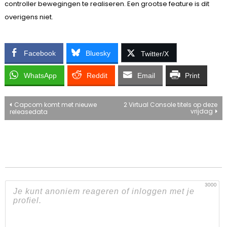
controller bewegingen te realiseren. Een grootse feature is dit
overigens niet.
Facebook
Bluesky
Twitter/X
WhatsApp
Reddit
Email
Print
Bericht
Capcom komt met nieuwe
2 Virtual Console titels op deze
vrijdag
releasedata
navigatie
3000