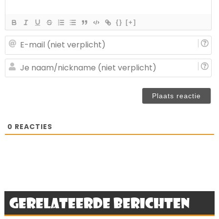
{}
[+]
E-
ma
(n
J
ve
n
(n
ve
0
REACTIES
Gerelateerde berichten