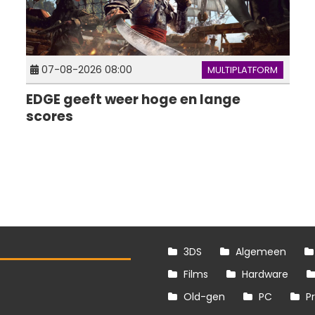
07-08-2026 08:00
MULTIPLATFORM
EDGE geeft weer hoge en lange
scores
3DS
Algemeen
Films
Hardware
Old-gen
PC
P