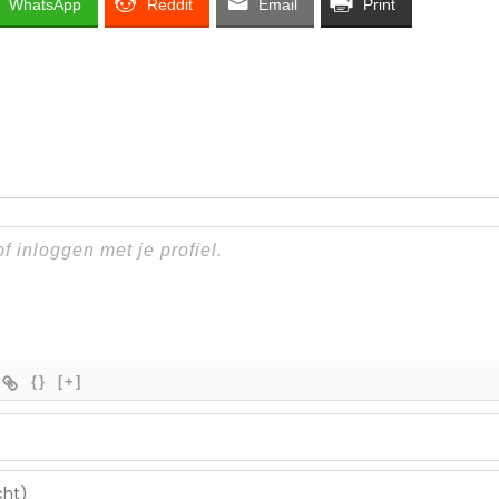
WhatsApp
Reddit
Email
Print
{}
[+]