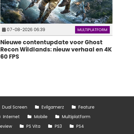
07-08-2026 06:39
MULTIPLATFORM
Nieuwe contentupdate voor Ghost
Recon Wildlands: nieuw verhaal en 4K
60 FPS
Dual Screen
Evilgamerz
Feature
Internet
Mobile
Multiplatform
review
PS Vita
PS3
PS4