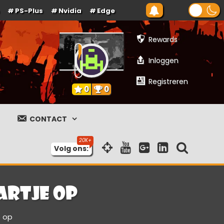
PS-Plus
Nvidia
Edge
Rewards
Inloggen
Registreren
0
0
CONTACT
Volg ons:
artje op
e op