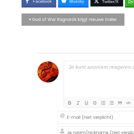
Facebook
Bluesky
Twitter/X
Bericht
God of War Ragnarök krijgt nieuwe trailer
navigatie