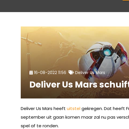
16-08-2022 11:56
Deliver Us Mars
Deliver Us Mars schuift
Deliver Us Mars heeft
uitstel
gekregen. Dat heeft F
september uit gaan komen maar zal nu pas verschi
spel af te ronden.