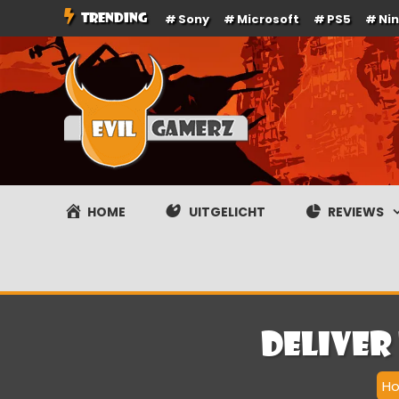
Ga
TRENDING
Sony
Microsoft
PS5
Ni
naar
de
inhoud
Evilgamerz
Het meest interessante game nieuws, reviews, coverag
HOME
UITGELICHT
REVIEWS
Deliver
H