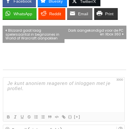
Facebook
Bluesky
Twitter/X
WhatsApp
Reddit
Email
Print
Bericht
Blizzard gaat laag
Dark aangekondigd voor de PC
en Xbox 360
spelersaantal in beginzones in
World of Warcraft aanpakken
navigatie
3000
{}
[+]
E-