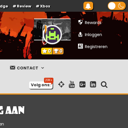
Edge
Review
Xbox
Rewards
Inloggen
Registreren
0
0
CONTACT
Volg ons:
g aan
an