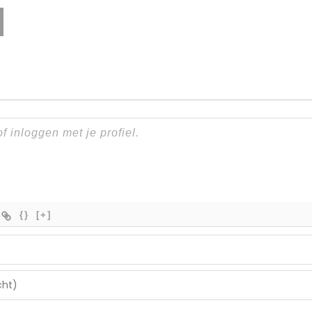
{}
[+]