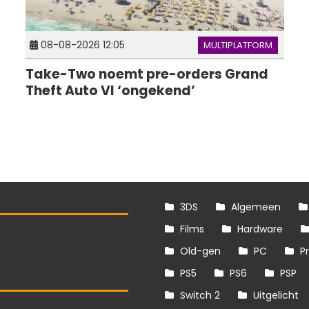
08-08-2026 12:05
MULTIPLATFORM
Take-Two noemt pre-orders Grand
Theft Auto VI ‘ongekend’
3DS
Algemeen
Films
Hardware
Old-gen
PC
P
PS5
PS6
PSP
Switch 2
Uitgelicht