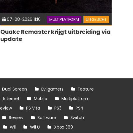
07-08-2026 11:16
MULTIPLATFORM
UITGELICHT
Quake Remaster krijgt uitbreiding via
update
Dual Screen
Evilgamerz
Feature
Internet
Mobile
Multiplatform
review
PS Vita
PS3
PS4
Review
Software
Switch
Wii
Wii U
Xbox 360