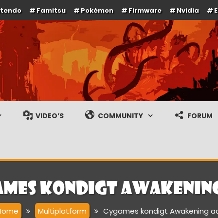
ntendo
Famitsu
Pokémon
Firmware
Nvidia
e en gameplay streams
VIDEO’S
COMMUNITY
FORUM
mes kondigt Awakenin
Home
Multiplatform
Cygames kondigt Awakening a