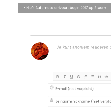
Bericht
NieR: Automata arriveert begin 2017 op Steam
navigatie