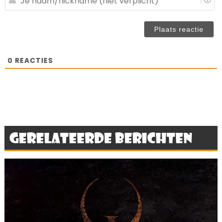
ve
n
(n
ve
0
REACTIES
Gerelateerde berichten