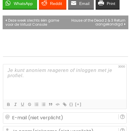
WhatsApp
Reddit
Email
Print
Bericht
Deze week slechts één game
House of the Dead 2 & 3 Return
aangekondigd
voor de Virtual Console
navigatie
3000
{}
[+]
E-
ma
(n
J