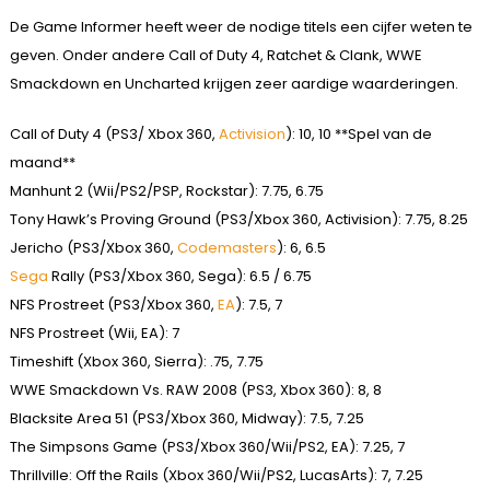
De Game Informer heeft weer de nodige titels een cijfer weten te
geven. Onder andere Call of Duty 4, Ratchet & Clank, WWE
Smackdown en Uncharted krijgen zeer aardige waarderingen.
Call of Duty 4 (PS3/ Xbox 360,
Activision
): 10, 10 **Spel van de
maand**
Manhunt 2 (Wii/PS2/PSP, Rockstar): 7.75, 6.75
Tony Hawk’s Proving Ground (PS3/Xbox 360, Activision): 7.75, 8.25
Jericho (PS3/Xbox 360,
Codemasters
): 6, 6.5
Sega
Rally (PS3/Xbox 360, Sega): 6.5 / 6.75
NFS Prostreet (PS3/Xbox 360,
EA
): 7.5, 7
NFS Prostreet (Wii, EA): 7
Timeshift (Xbox 360, Sierra): .75, 7.75
WWE Smackdown Vs. RAW 2008 (PS3, Xbox 360): 8, 8
Blacksite Area 51 (PS3/Xbox 360, Midway): 7.5, 7.25
The Simpsons Game (PS3/Xbox 360/Wii/PS2, EA): 7.25, 7
Thrillville: Off the Rails (Xbox 360/Wii/PS2, LucasArts): 7, 7.25