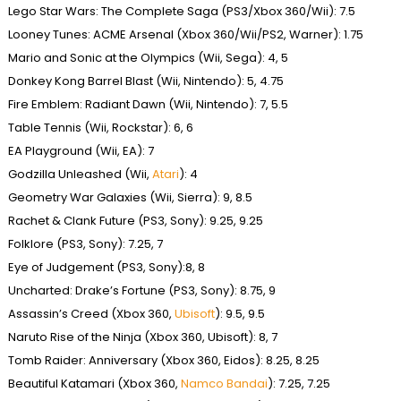
Lego Star Wars: The Complete Saga (PS3/Xbox 360/Wii): 7.5
Looney Tunes: ACME Arsenal (Xbox 360/Wii/PS2, Warner): 1.75
Mario and Sonic at the Olympics (Wii, Sega): 4, 5
Donkey Kong Barrel Blast (Wii, Nintendo): 5, 4.75
Fire Emblem: Radiant Dawn (Wii, Nintendo): 7, 5.5
Table Tennis (Wii, Rockstar): 6, 6
EA Playground (Wii, EA): 7
Godzilla Unleashed (Wii,
Atari
): 4
Geometry War Galaxies (Wii, Sierra): 9, 8.5
Rachet & Clank Future (PS3, Sony): 9.25, 9.25
Folklore (PS3, Sony): 7.25, 7
Eye of Judgement (PS3, Sony):8, 8
Uncharted: Drake’s Fortune (PS3, Sony): 8.75, 9
Assassin’s Creed (Xbox 360,
Ubisoft
): 9.5, 9.5
Naruto Rise of the Ninja (Xbox 360, Ubisoft): 8, 7
Tomb Raider: Anniversary (Xbox 360, Eidos): 8.25, 8.25
Beautiful Katamari (Xbox 360,
Namco Bandai
): 7.25, 7.25